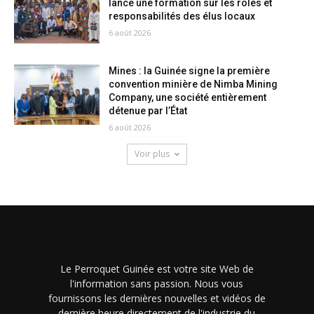
lance une formation sur les rôles et
responsabilités des élus locaux
6 août 2026
Mines : la Guinée signe la première
convention minière de Nimba Mining
Company, une société entièrement
détenue par l’État
6 août 2026
Voir plus
Le Perroquet Guinée est votre site Web de
l'information sans passion. Nous vous
fournissons les dernières nouvelles et vidéos de
dernière heure directement de l'industrie du