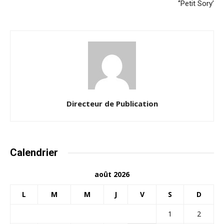
‘’Petit Sory’
Directeur de Publication
Calendrier
août 2026
L
M
M
J
V
S
D
1
2