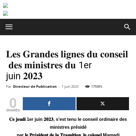
𝐋𝐞𝐬 𝐆𝐫𝐚𝐧𝐝𝐞𝐬 𝐥𝐢𝐠𝐧𝐞𝐬 𝐝𝐮 𝐜𝐨𝐧𝐬𝐞𝐢𝐥
𝐝𝐞𝐬 𝐦𝐢𝐧𝐢𝐬𝐭𝐫𝐞𝐬 𝐝𝐮 1er
juin 𝟐𝟎𝟐𝟑
Par
Directeur de Publication
-
1 juin 2023
175595
0
SHARES
𝐂𝐞
𝐣𝐞𝐮𝐝𝐢
1er juin
𝟐𝟎𝟐𝟑
, s’est tenu le conseil ordinaire des
ministres présidé
par
𝐥𝐞
𝐏𝐫é
𝐬𝐢𝐝𝐞𝐧𝐭
𝐝𝐞
𝐥𝐚
𝐓𝐫𝐚𝐧𝐬𝐢𝐭𝐢𝐨𝐧
,
𝐥𝐞
𝐜𝐨𝐥𝐨𝐧𝐞𝐥
Mamadi