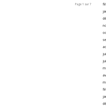
fé
Page 1 sur 7
ja
d
n
o
s
a
ju
ju
m
av
m
fé
ja
d