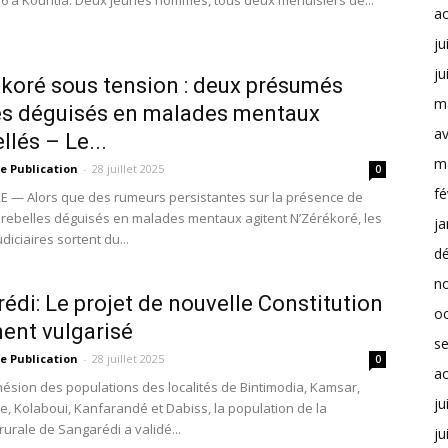
36 à Kountia. Deux jeunes hommes, tous deux menuisiers de...
a
ju
ju
koré sous tension : deux présumés
m
es déguisés en malades mentaux
av
llés – Le...
m
e Publication
-
28 juillet 2025
0
fé
 — Alors que des rumeurs persistantes sur la présence de
rebelles déguisés en malades mentaux agitent N’Zérékoré, les
ja
udiciaires sortent du...
d
n
édi: Le projet de nouvelle Constitution
o
ent vulgarisé
s
e Publication
-
28 juillet 2025
0
a
hésion des populations des localités de Bintimodia, Kamsar,
ju
e, Kolaboui, Kanfarandé et Dabiss, la population de la
rale de Sangarédi a validé...
ju