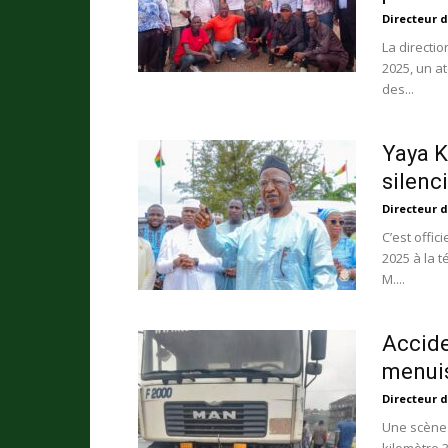
Directeur d
La directio
2025, un a
des...
Yaya K
silenci
Directeur d
C’est offic
2025 à la 
M....
Accide
menuis
Directeur d
Une scène t