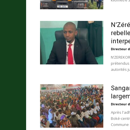
kilomètre 
N’Zéré
rebell
interpe
Directeur d
N’ZEREKORE
prétendus 
autorités j
Sangar
largem
Directeur d
Après l'ad
Boké-centr
Commune ru