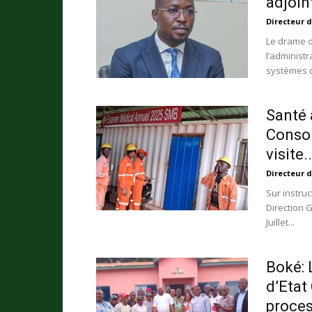
adjoin
Directeur d
Le drame d
l’administ
systèmes d
Santé 
Consor
visite..
Directeur d
Sur instru
Direction 
Juillet...
Boké: 
d’Etat 
proces