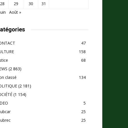
28
29
30
31
Juin
Août »
atégories
ONTACT
47
ULTURE
158
stice
68
EWS
(2 863)
on classé
134
OLITIQUE
(2 181)
OCIÉTÉ
(1 154)
IDEO
5
pubcar
25
pubrec
25