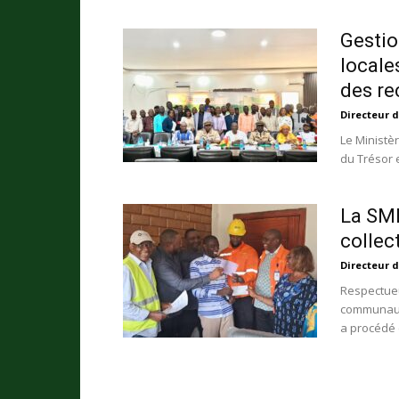
Gestio
locale
des re
Directeur d
Le Ministè
du Trésor e
La SMB
collec
Directeur d
Respectueu
communauté
a procédé c