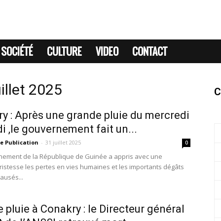
SOCIÉTÉ
CULTURE
VIDEO
CONTACT
illet 2025
C
y : Après une grande pluie du mercredi
di ,le gouvernement fait un...
e Publication
-
31 juillet 2025
0
ement de la République de Guinée a appris avec une
ristesse les pertes en vies humaines et les importants dégâts
ausés...
 pluie à Conakry : le Directeur général