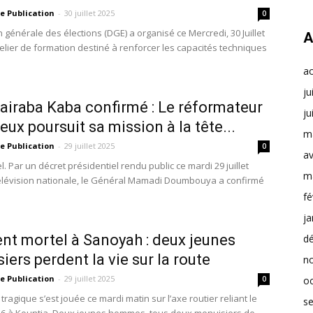
e Publication
-
30 juillet 2025
0
n générale des élections (DGE) a organisé ce Mercredi, 30 Juillet
A
telier de formation destiné à renforcer les capacités techniques
a
ju
airaba Kaba confirmé : Le réformateur
ju
eux poursuit sa mission à la tête...
m
e Publication
-
29 juillet 2025
0
av
iel. Par un décret présidentiel rendu public ce mardi 29 juillet
m
télévision nationale, le Général Mamadi Doumbouya a confirmé
fé
ja
nt mortel à Sanoyah : deux jeunes
d
iers perdent la vie sur la route
n
e Publication
-
29 juillet 2025
0
o
ragique s’est jouée ce mardi matin sur l’axe routier reliant le
s