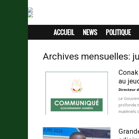
ACCUEIL
NEWS
POLITIQUE
SITE
D'INFORMATION
Archives mensuelles: ju
SANS
Conakr
PASSION
au jeu
Directeur d
Le Gouvern
profonde t
matériels c
Grande