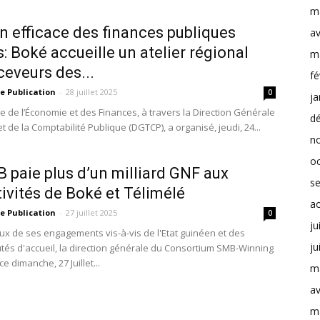
m
n efficace des finances publiques
av
s: Boké accueille un atelier régional
m
ceveurs des...
fé
e Publication
-
28 juillet 2025
0
ja
re de l’Économie et des Finances, à travers la Direction Générale
d
t de la Comptabilité Publique (DGTCP), a organisé, jeudi, 24...
n
o
 paie plus d’un milliard GNF aux
s
tivités de Boké et Télimélé
a
e Publication
-
27 juillet 2025
0
ju
x de ses engagements vis-à-vis de l'Etat guinéen et des
ju
s d'accueil, la direction générale du Consortium SMB-Winning
e dimanche, 27 Juillet...
m
av
m