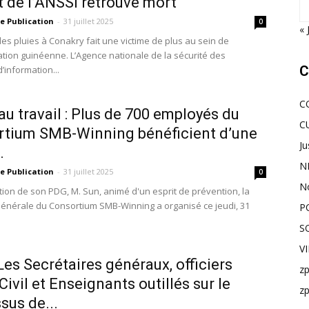
t de l’ANSSI retrouvé mort
e Publication
-
31 juillet 2025
0
« 
es pluies à Conakry fait une victime de plus au sein de
ration guinéenne. L’Agence nationale de la sécurité des
C
’information...
C
au travail : Plus de 700 employés du
C
tium SMB-Winning bénéficient d’une
Ju
.
N
e Publication
-
31 juillet 2025
0
N
ction de son PDG, M. Sun, animé d'un esprit de prévention, la
Générale du Consortium SMB-Winning a organisé ce jeudi, 31
P
S
V
Les Secrétaires généraux, officiers
z
Civil et Enseignants outillés sur le
z
sus de...