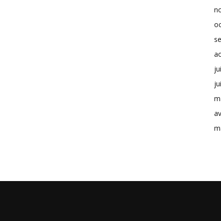
n
o
s
a
ju
ju
m
av
m