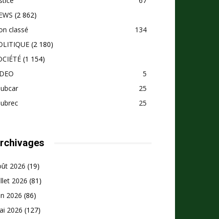
stice
67
EWS
(2 862)
on classé
134
OLITIQUE
(2 180)
OCIÉTÉ
(1 154)
IDEO
5
pubcar
25
pubrec
25
rchivages
oût 2026
(19)
illet 2026
(81)
in 2026
(86)
ai 2026
(127)