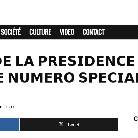
SOCIÉTÉ
CULTURE
VIDEO
CONTACT
𝗘 𝗟𝗔 𝗣𝗥𝗘𝗦𝗜𝗗𝗘𝗡𝗖𝗘 
𝗘 𝗡𝗨𝗠𝗘𝗥𝗢 𝗦𝗣𝗘𝗖𝗜𝗔
190713
C
Tweet