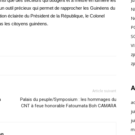
Ju
ainsi que des secteurs qui bougent et à mettre en lumière les
t un outil précieux qui permet de rapprocher les Guinéens du
N
ion éclairée du Président de la République, le Colonel
N
 les citoyens guinéens.
P
S
V
z
z
A
Article suivant
a
Palais du peuple/Symposium : les hommages du
a
CNT à feue honorable Fatoumata Boh CAMARA
ju
ju
m
on