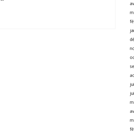
av
m
fé
ja
d
n
o
s
a
ju
ju
m
av
m
fé