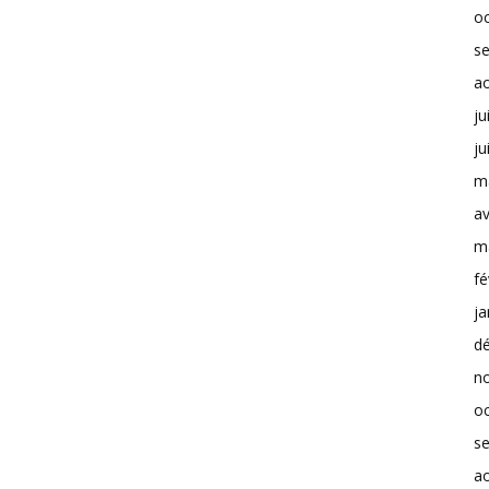
o
s
a
ju
ju
m
av
m
fé
ja
d
n
o
s
a