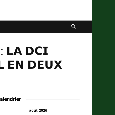
: 𝗟𝗔 𝗗𝗖𝗜
𝗟 𝗘𝗡 𝗗𝗘𝗨𝗫
alendrier
août 2026