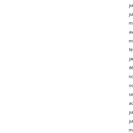
ju
ju
m
av
m
fé
ja
d
n
o
s
a
ju
ju
m