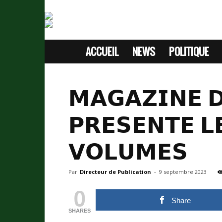
ACCUEIL
NEWS
POLITIQUE
SITE
D'INFORMATION
𝗠𝗔𝗚𝗔𝗭𝗜𝗡𝗘 𝗗
SANS
𝗣𝗥𝗘𝗦𝗘𝗡𝗧𝗘 𝗟
PASSION
𝗩𝗢𝗟𝗨𝗠𝗘𝗦
Par
Directeur de Publication
-
9 septembre 2023
0
Share
SHARES