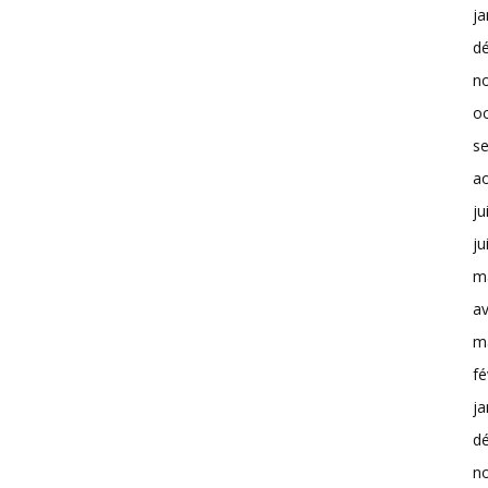
ja
d
n
o
s
a
ju
ju
m
av
m
fé
ja
d
n