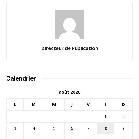
Directeur de Publication
Calendrier
août 2026
L
M
M
J
V
S
D
1
2
3
4
5
6
7
8
9