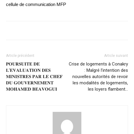
cellule de communication MFP
Article précédent
Article suivant
𝐏𝐎𝐔𝐑𝐒𝐔𝐈𝐓𝐄 𝐃𝐄
Crise de logements à Conakry
𝐋’𝐄𝐕𝐀𝐋𝐔𝐀𝐓𝐈𝐎𝐍 𝐃𝐄𝐒
: Malgré l’intention des
𝐌𝐈𝐍𝐈𝐒𝐓𝐑𝐄𝐒 𝐏𝐀𝐑 𝐋𝐄 𝐂𝐇𝐄𝐅
nouvelles autorités de revoir
𝐃𝐔 𝐆𝐎𝐔𝐕𝐄𝐑𝐍𝐄𝐌𝐄𝐍𝐓
les modalités de logements,
𝐌𝐎𝐇𝐀𝐌𝐄𝐃 𝐁𝐄𝐀𝐕𝐎𝐆𝐔𝐈
les loyers flambent…