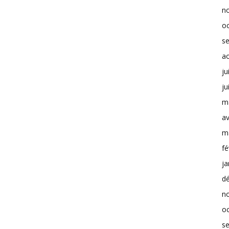
n
o
s
a
ju
ju
m
av
m
fé
ja
d
n
o
s