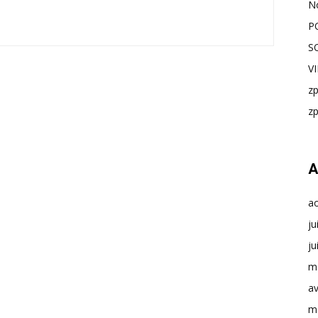
N
P
S
V
z
z
A
a
ju
ju
m
av
m