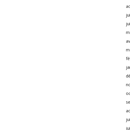
a
ju
ju
m
av
m
fé
ja
d
n
o
s
a
ju
ju