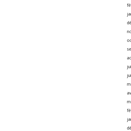
fé
ja
d
n
o
s
a
ju
ju
m
av
m
fé
ja
d