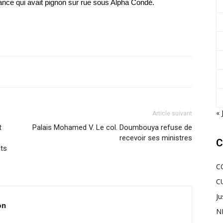
ance qui avait pignon sur rue sous Alpha Condé.
« 
Article suivant
t
Palais Mohamed V. Le col. Doumbouya refuse de
recevoir ses ministres
C
ats
C
C
Ju
on
N