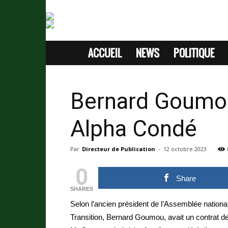
ACCUEIL
NEWS
POLITIQUE
SITE
D'INFORMATION
Bernard Goumou a
SANS
Alpha Condé
PASSION
Par
Directeur de Publication
-
12 octobre 2023
0
Share
SHARES
Selon l’ancien président de l’Assemblée nation
Transition, Bernard Goumou, avait un contrat de