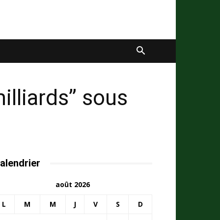
lliards’’ sous
alendrier
août 2026
L
M
M
J
V
S
D