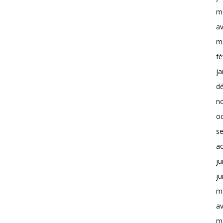
m
av
m
fé
ja
d
n
o
s
a
ju
ju
m
av
m