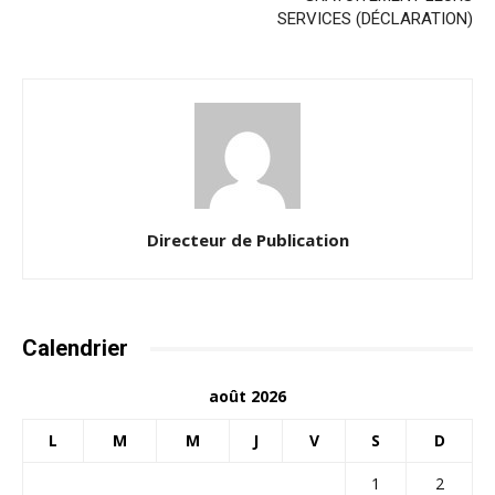
SERVICES (DÉCLARATION)
Directeur de Publication
Calendrier
août 2026
L
M
M
J
V
S
D
1
2