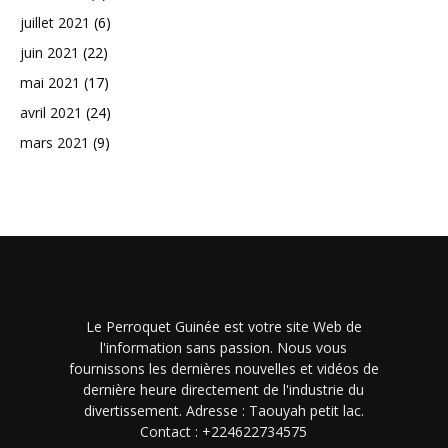
juillet 2021
(6)
juin 2021
(22)
mai 2021
(17)
avril 2021
(24)
mars 2021
(9)
Le Perroquet Guinée est votre site Web de
l'information sans passion. Nous vous
fournissons les dernières nouvelles et vidéos de
dernière heure directement de l'industrie du
divertissement. Adresse : Taouyah petit lac.
Contact : +224622734575