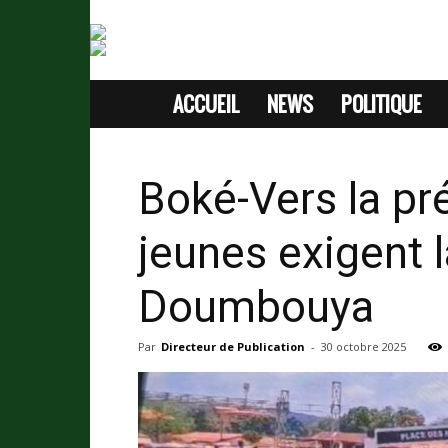
ACCUEIL
NEWS
POLITIQUE
SITE
D'INFORMATION
Boké-Vers la pr
SANS
jeunes exigent 
PASSION
Doumbouya
Par
Directeur de Publication
-
30 octobre 2025