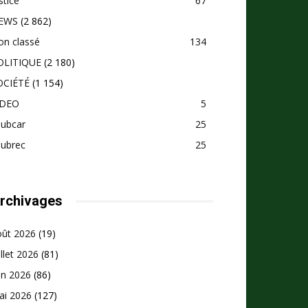
stice
67
EWS
(2 862)
on classé
134
OLITIQUE
(2 180)
OCIÉTÉ
(1 154)
IDEO
5
pubcar
25
pubrec
25
rchivages
oût 2026
(19)
illet 2026
(81)
in 2026
(86)
ai 2026
(127)