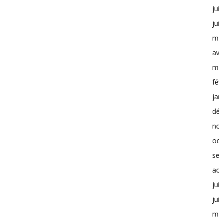
ju
ju
m
av
m
fé
ja
d
n
o
s
a
ju
ju
m