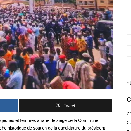
« 
C
Tweet
C
té jeunes et femmes à rallier le siège de la Commune
C
he historique de soutien de la candidature du président