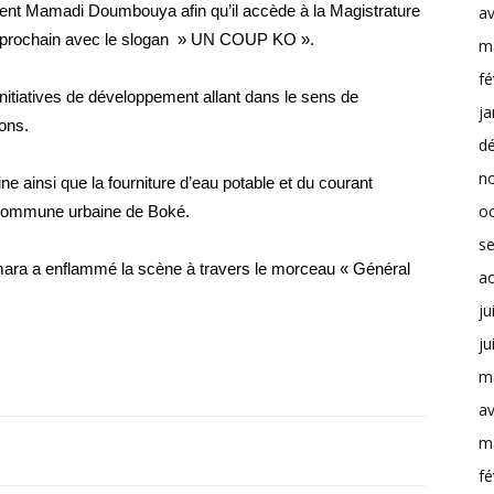
ident Mamadi Doumbouya afin qu’il accède à la Magistrature
av
 prochain avec le slogan » UN COUP KO ».
m
fé
nitiatives de développement allant dans le sens de
ja
ions.
d
n
ne ainsi que la fourniture d’eau potable et du courant
o
a Commune urbaine de Boké.
s
Camara a enflammé la scène à travers le morceau « Général
a
ju
ju
m
av
m
fé