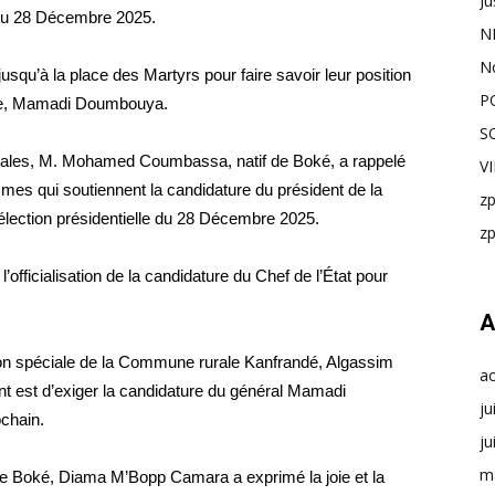
Ju
 du 28 Décembre 2025.
N
N
squ’à la place des Martyrs pour faire savoir leur position
P
mée, Mamadi Doumbouya.
S
 locales, M. Mohamed Coumbassa, natif de Boké, a rappelé
V
mes qui soutiennent la candidature du président de la
z
lection présidentielle du 28 Décembre 2025.
z
’officialisation de la candidature du Chef de l’État pour
A
tion spéciale de la Commune rurale Kanfrandé, Algassim
a
nt est d’exiger la candidature du général Mamadi
ju
chain.
ju
m
Boké, Diama M’Bopp Camara a exprimé la joie et la