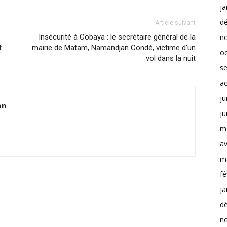
ja
d
Article suivant
Insécurité à Cobaya : le secrétaire général de la
n
t
mairie de Matam, Namandjan Condé, victime d’un
o
vol dans la nuit
s
a
ju
on
ju
m
av
m
fé
ja
d
n