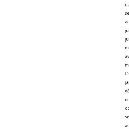
o
s
a
ju
ju
m
av
m
fé
ja
d
n
o
s
a