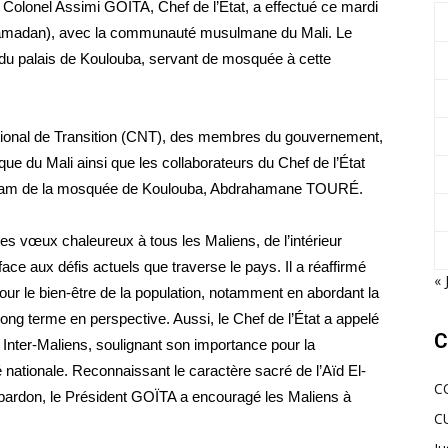
e Colonel Assimi GOÏTA, Chef de l’État, a effectué ce mardi
 de Ramadan), avec la communauté musulmane du Mali. Le
s du palais de Koulouba, servant de mosquée à cette
ational de Transition (CNT), des membres du gouvernement,
ue du Mali ainsi que les collaborateurs du Chef de l’État
 l’imam de la mosquée de Koulouba, Abdrahamane TOURÉ.
es vœux chaleureux à tous les Maliens, de l’intérieur
face aux défis actuels que traverse le pays. Il a réaffirmé
« 
r le bien-être de la population, notamment en abordant la
long terme en perspective. Aussi, le Chef de l’État a appelé
C
 Inter-Maliens, soulignant son importance pour la
nité nationale. Reconnaissant le caractère sacré de l’Aïd El-
C
e pardon, le Président GOÏTA a encouragé les Maliens à
C