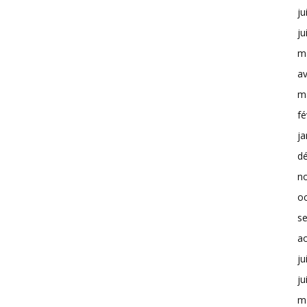
ju
ju
m
av
m
fé
ja
d
n
o
s
a
ju
ju
m