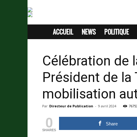
ACCUEIL
NEWS
POLITIQUE
SITE
D'INFORMATION
Célébration de 
SANS
Président de la 
PASSION
mobilisation au
Par
Directeur de Publication
-
9 avril 2024
7675
0
Share
SHARES