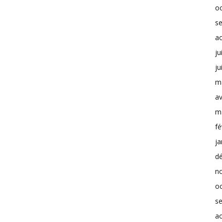
o
s
a
ju
ju
m
av
m
fé
ja
d
n
o
s
a