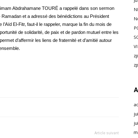
Ju
on, l’imam Abdrahamane TOURÉ a rappelé dans son sermon
N
 de Ramadan et a adressé des bénédictions au Président
N
’Aïd El-Fitr, faut-il le rappeler, marque la fin du mois de
P
tunité de solidarité, de paix et de pardon mutuel entre les
S
ermet d’affermir les liens de fraternité et d’amitié autour
V
 ensemble.
z
z
A
a
ju
ju
m
Article suivant