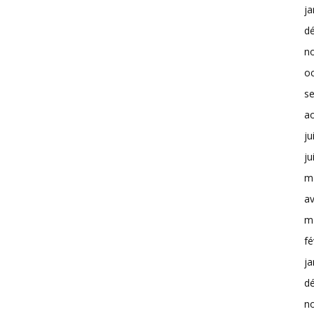
ja
d
n
o
s
a
ju
ju
m
av
m
fé
ja
d
n