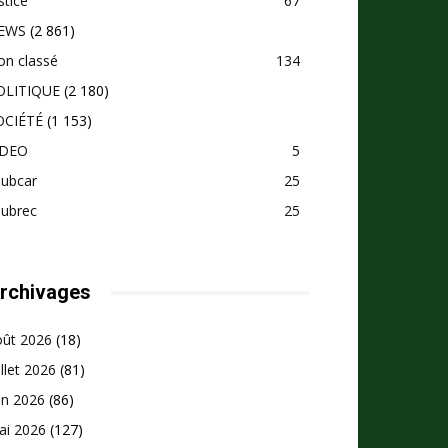
stice
67
EWS
(2 861)
on classé
134
OLITIQUE
(2 180)
OCIÉTÉ
(1 153)
IDEO
5
pubcar
25
pubrec
25
rchivages
oût 2026
(18)
illet 2026
(81)
in 2026
(86)
ai 2026
(127)