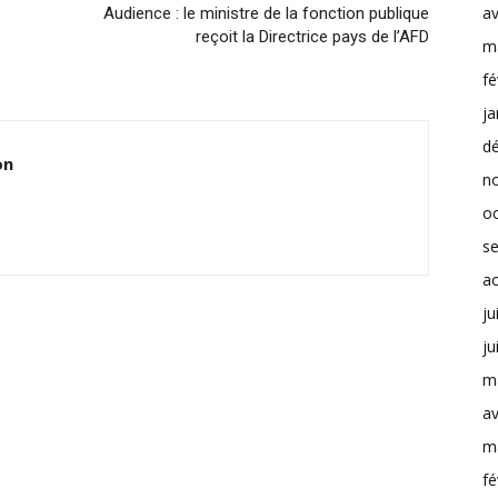
av
Audience : le ministre de la fonction publique
reçoit la Directrice pays de l’AFD
m
fé
ja
d
on
n
o
s
a
ju
ju
m
av
m
fé