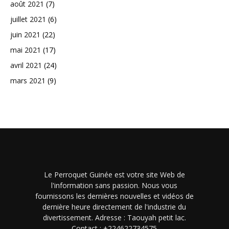
août 2021
(7)
juillet 2021
(6)
juin 2021
(22)
mai 2021
(17)
avril 2021
(24)
mars 2021
(9)
Le Perroquet Guinée est votre site Web de
l'information sans passion. Nous vous
fournissons les dernières nouvelles et vidéos de
dernière heure directement de l'industrie du
divertissement. Adresse : Taouyah petit lac.
Contact : +224622734575