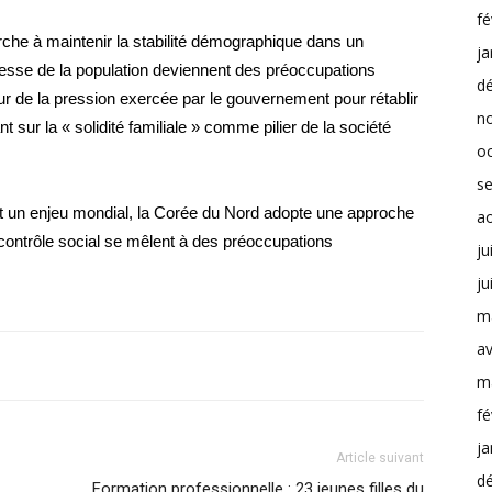
fé
rche à maintenir la stabilité démographique dans un
ja
llesse de la population deviennent des préoccupations
d
ur de la pression exercée par le gouvernement pour rétablir
n
t sur la « solidité familiale » comme pilier de la société
o
s
 un enjeu mondial, la Corée du Nord adopte une approche
a
e contrôle social se mêlent à des préoccupations
ju
ju
m
av
m
fé
ja
Article suivant
d
Formation professionnelle : 23 jeunes filles du