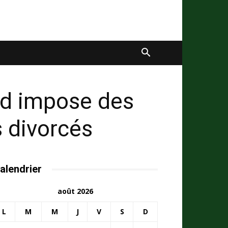
rd impose des
s divorcés
alendrier
août 2026
L
M
M
J
V
S
D