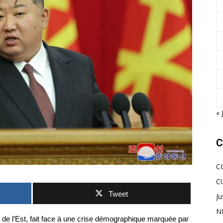
« 
C
C
C
Tweet
Ju
N
de l’Est, fait face à une crise démographique marquée par