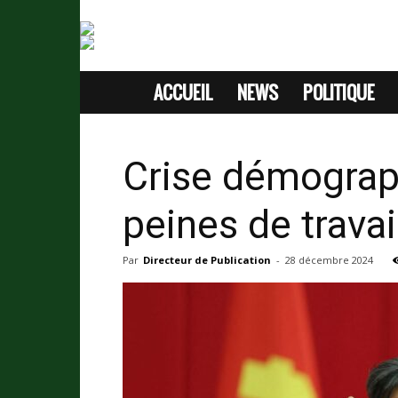
ACCUEIL
NEWS
POLITIQUE
SITE
D'INFORMATION
Crise démograp
SANS
peines de travai
PASSION
Par
Directeur de Publication
-
28 décembre 2024