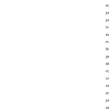
a
ju
ju
m
av
m
fé
ja
d
n
o
s
a
ju
ju