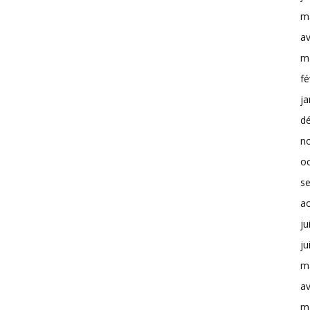
m
av
m
fé
ja
d
n
o
s
a
ju
ju
m
av
m