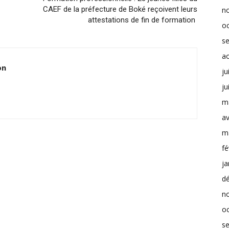
CAEF de la préfecture de Boké reçoivent leurs
n
attestations de fin de formation
o
s
a
on
ju
ju
m
av
m
fé
ja
d
n
o
s