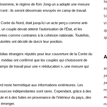
N
hénomène, le régime de Kim Jong-un a adopté une mesure
P
orcent : ils seront désormais envoyés en camp de travail.
S
Corée du Nord, était jusqu’ici un acte perçu comme anti-
V
 un couple devait obtenir l’autorisation de l’État, et les
z
rées comme contraires à la cohésion nationale. Toutefois,
z
torités ont décidé de durcir leur position.
médias étrangers réputés pour leur couverture de la Corée du
A
médias ont confirmé que les couples qui choisissent de
mps de travail pour une « rééducation », une mesure qui
a
ju
ju
rd reste hermétique aux informations extérieures. Les
m
s sources indépendantes sont rares. Cependant, grâce à des
av
le et à des fuites en provenance de l’intérieur du pays, des
u émerger.
m