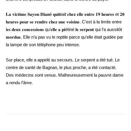
𝐋𝐚 𝐯𝐢𝐜𝐭𝐢𝐦𝐞 𝐒𝐚𝐲𝐨𝐧 𝐃𝐢𝐚𝐧é 𝐪𝐮𝐢𝐭𝐭ait 𝐜𝐡𝐞𝐳 𝐞𝐥𝐥𝐞 𝐞𝐧𝐭𝐫𝐞 𝟏𝟗 𝐡𝐞𝐮𝐫𝐞𝐬 et 𝟐𝟎
𝐡𝐞𝐮𝐫𝐞𝐬 𝐩𝐨𝐮𝐫 𝐬𝐞 𝐫𝐞𝐧𝐝𝐫𝐞 𝐜𝐡𝐞𝐳 𝐮𝐧𝐞 𝐯𝐨𝐢𝐬𝐢𝐧𝐞. C’est à la limite entre
l𝐞𝐬 𝐝𝐞𝐮𝐱 𝐜𝐨𝐧𝐜𝐞𝐬𝐬𝐢𝐨𝐧𝐬 qu’𝐞𝐥𝐥𝐞 𝐚 𝐩𝐢étiné 𝐥𝐞 𝐬𝐞𝐫𝐩𝐞𝐧𝐭 qui l’a aussitôt
𝐦𝐨𝐫𝐝𝐮𝐞. Elle n’a pas vu le reptile parce qu’elle était guidée par
la lampe de son téléphone peu intense.
Sur place, elle a appelé au secours. Le serpent a été tué. Le
centre de santé de Bagnan, le plus proche, a été contacté.
Des médecins sont venus. Malheureusement la pauvre dame
a rendu l’âme.