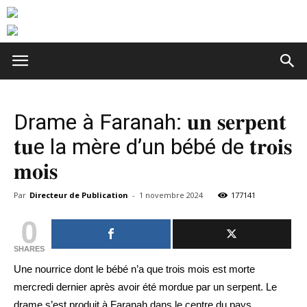
Drame à Faranah: 𝐮𝐧 𝐬𝐞𝐫𝐩𝐞𝐧𝐭
𝐭𝐮e la mère d’un bébé de 𝐭𝐫𝐨𝐢𝐬
𝐦𝐨𝐢𝐬
Par
Directeur de Publication
-
1 novembre 2024
177141
0
SHARES
Une nourrice dont le bébé n’a que trois mois est morte
mercredi dernier après avoir été mordue par un serpent. Le
drame s’est produit à Faranah dans le centre du pays.