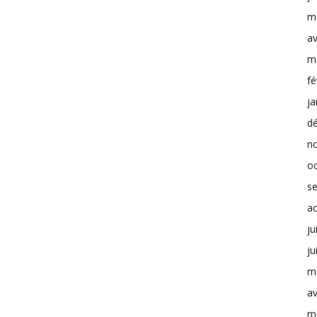
m
av
m
fé
ja
d
n
o
s
a
ju
ju
m
av
m