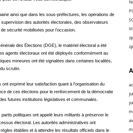
N
P
aine ainsi que dans les sous-préfectures, les opérations de
S
 supervision des autorités électorales, des observateurs
V
 de sécurité mobilisées pour l’occasion.
z
énérale des Élections (DGE), le matériel électoral a été
z
les agents électoraux ont été déployés conformément au
tiques mineures ont été signalées dans certaines localités,
du scrutin.
A
ont exprimé leur satisfaction quant à l’organisation du
a
nce de ces élections pour le renforcement de la démocratie
ju
 des futures institutions législatives et communales.
ju
m
partis politiques ont appelé leurs militants à préserver le
av
cessus électoral. Les autorités administratives ont
m
ègles établies et à attendre les résultats officiels dans le