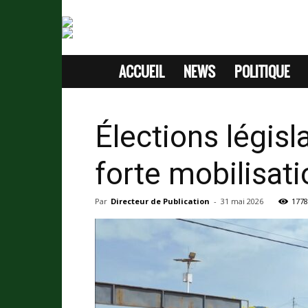
ACCUEIL
NEWS
POLITIQUE
SITE
D'INFORMATION
Élections légis
SANS
forte mobilisati
PASSION
Par
Directeur de Publication
-
31 mai 2026
1778