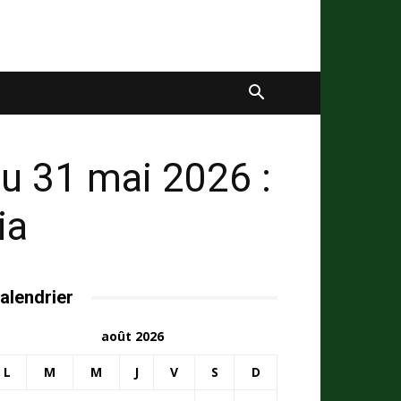
du 31 mai 2026 :
ia
alendrier
août 2026
L
M
M
J
V
S
D