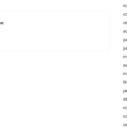
n
o
on
s
a
ju
ju
m
av
m
fé
ja
d
n
o
s