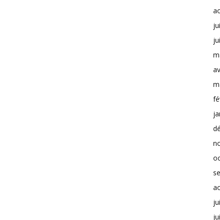
a
ju
ju
m
av
m
fé
ja
d
n
o
s
a
ju
ju