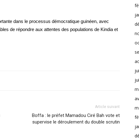
fé
ja
ortante dans le processus démocratique guinéen, avec
d
bles de répondre aux attentes des populations de Kindia et
n
o
s
a
ju
ju
m
av
Article suivant
m
i
Boffa : le préfet Mamadou Ciré Bah vote et
fé
supervise le déroulement du double scrutin
ja
d