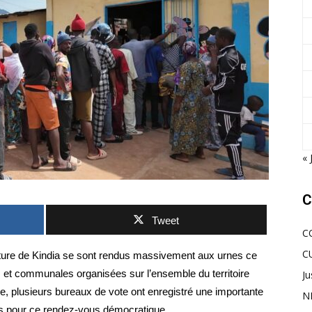
« 
C
Tweet
C
C
cture de Kindia se sont rendus massivement aux urnes ce
s et communales organisées sur l’ensemble du territoire
Ju
e, plusieurs bureaux de vote ont enregistré une importante
N
ons pour ce rendez-vous démocratique.