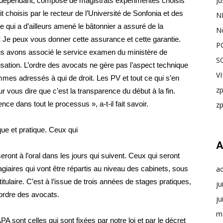
Ju
indépendant, composé de magistrats expérimentés choisis
 choisis par le recteur de l’Université de Sonfonia et des
N
ce qui a d’ailleurs amené le bâtonnier a assuré de la
N
 « Je peux vous donner cette assurance et cette garantie.
P
nous avons associé le service examen du ministère de
S
tisation. L’ordre des avocats ne gère pas l’aspect technique
V
es adressés à qui de droit. Les PV et tout ce qui s’en
z
ur vous dire que c’est la transparence du début à la fin.
nce dans tout le processus », a-t-il fait savoir.
z
ue et pratique. Ceux qui
A
ont à l’oral dans les jours qui suivent. Ceux qui seront
giaires qui vont être répartis au niveau des cabinets, sous
a
titulaire. C’est à l’issue de trois années de stages pratiques,
ju
l’ordre des avocats.
ju
m
 sont celles qui sont fixées par notre loi et par le décret