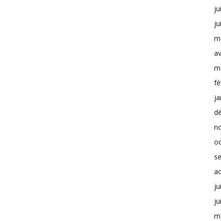
ju
ju
m
av
m
fé
ja
d
n
o
s
a
ju
ju
m