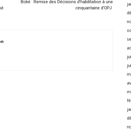
Boké : Remise des Décisions d’habilitation à une
ja
ké
cinquantaine d’OPJ
d
n
o
s
on
a
ju
ju
m
av
m
fé
ja
d
n