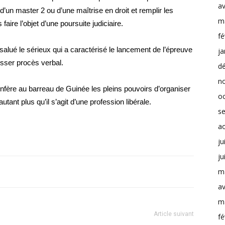
av
e d’un master 2 ou d’une maîtrise en droit et remplir les
m
faire l’objet d’une poursuite judiciaire.
fé
salué le sérieux qui a caractérisé le lancement de l’épreuve
ja
esser procès verbal.
d
n
 confère au barreau de Guinée les pleins pouvoirs d’organiser
o
tant plus qu’il s’agit d’une profession libérale.
s
a
ju
ju
m
av
m
Article suivant
fé