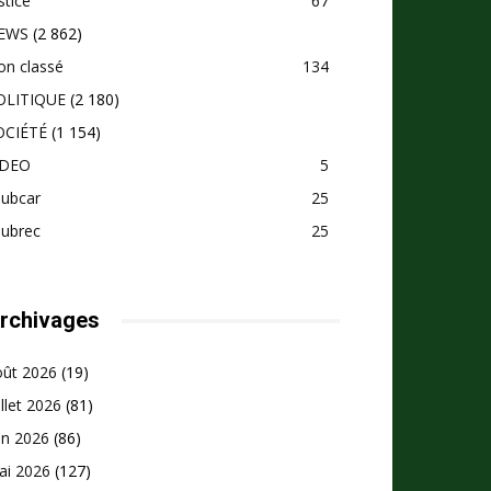
stice
67
EWS
(2 862)
on classé
134
OLITIQUE
(2 180)
OCIÉTÉ
(1 154)
IDEO
5
pubcar
25
pubrec
25
rchivages
oût 2026
(19)
illet 2026
(81)
in 2026
(86)
ai 2026
(127)