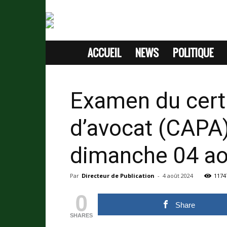
ACCUEIL
NEWS
POLITIQUE
SITE
D'INFORMATION
Examen du certif
SANS
d’avocat (CAPA)
PASSION
dimanche 04 aoû
Par
Directeur de Publication
-
4 août 2024
1174
0
Share
SHARES