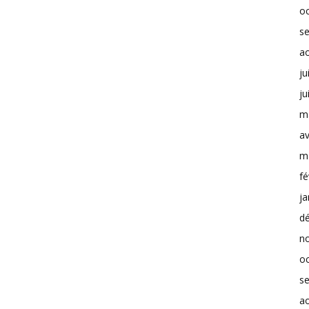
o
s
a
ju
ju
m
av
m
fé
ja
d
n
o
s
a