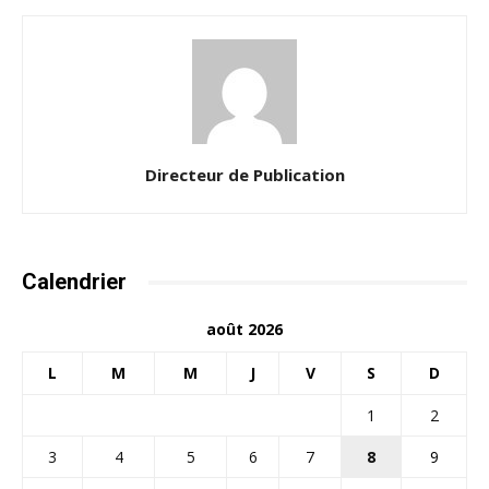
Directeur de Publication
Calendrier
août 2026
L
M
M
J
V
S
D
1
2
3
4
5
6
7
8
9