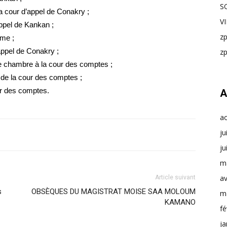
S
 cour d’appel de Conakry ;
V
ppel de Kankan ;
z
ême ;
appel de Conakry ;
z
chambre à la cour des comptes ;
 de la cour des comptes ;
ur des comptes.
A
a
ju
ju
m
av
Article suivant
s
OBSÈQUES DU MAGISTRAT MOISE SAA MOLOUM
m
KAMANO
fé
ja