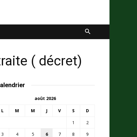
raite ( décret)
alendrier
août 2026
L
M
M
J
V
S
D
1
2
3
4
5
6
7
8
9