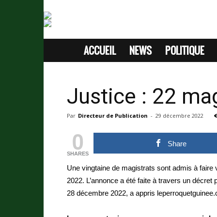
ACCUEIL
NEWS
POLITIQUE
SITE
D'INFORMATION
Justice : 22 mag
SANS
Par
Directeur de Publication
-
29 décembre 2022
PASSION
0
Share
SHARES
Une vingtaine de magistrats sont admis à faire v
2022. L’annonce a été faite à travers un décret p
28 décembre 2022, a appris leperroquetguinee.