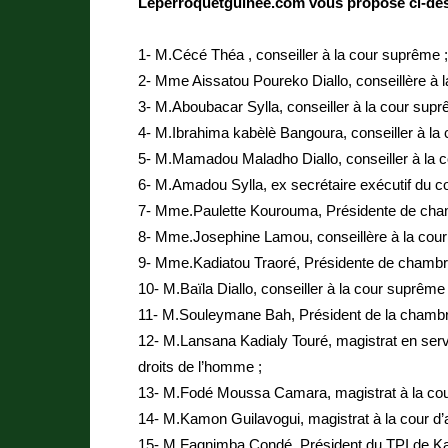
Leperroquetguinee.com vous propose ci-des
1- M.Cécé Théa , conseiller à la cour suprême ;
2- Mme Aissatou Poureko Diallo, conseillère à 
3- M.Aboubacar Sylla, conseiller à la cour supr
4- M.Ibrahima kabèlè Bangoura, conseiller à la
5- M.Mamadou Maladho Diallo, conseiller à la 
6- M.Amadou Sylla, ex secrétaire exécutif du co
7- Mme.Paulette Kourouma, Présidente de cham
8- Mme.Josephine Lamou, conseillère à la cou
9- Mme.Kadiatou Traoré, Présidente de chambr
10- M.Baïla Diallo, conseiller à la cour suprême 
11- M.Souleymane Bah, Président de la chambr
12- M.Lansana Kadialy Touré, magistrat en servic
droits de l’homme ;
13- M.Fodé Moussa Camara, magistrat à la co
14- M.Kamon Guilavogui, magistrat à la cour d’
15- M.Fagnimba Condé, Président du TPI de K