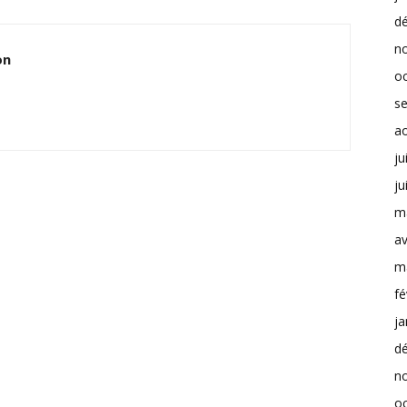
d
n
on
o
s
a
ju
ju
m
av
m
fé
ja
d
n
o