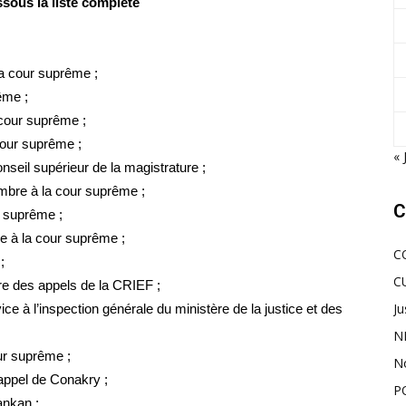
sous la liste complète
la cour suprême ;
ême ;
 cour suprême ;
cour suprême ;
« 
nseil supérieur de la magistrature ;
bre à la cour suprême ;
C
r suprême ;
e à la cour suprême ;
C
;
C
e des appels de la CRIEF ;
Ju
e à l’inspection générale du ministère de la justice et des
N
ur suprême ;
N
appel de Conakry ;
P
ankan ;