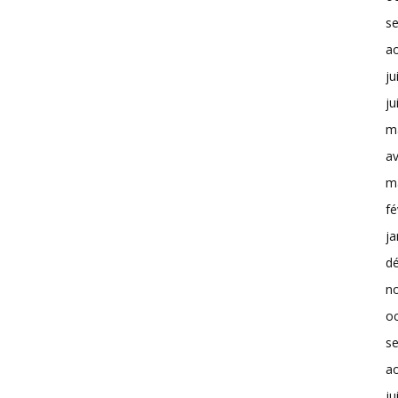
s
a
ju
ju
m
av
m
fé
ja
d
n
o
s
a
ju