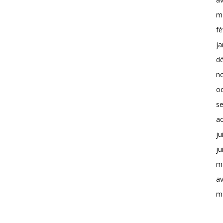
m
fé
ja
d
n
o
s
a
ju
ju
m
av
m