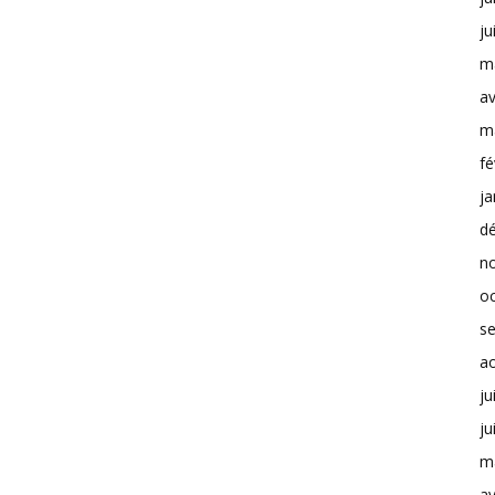
ju
m
av
m
fé
ja
d
n
o
s
a
ju
ju
m
av