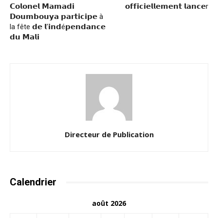
𝗖𝗼𝗹𝗼𝗻𝗲𝗹 𝗠𝗮𝗺𝗮𝗱𝗶
𝗼𝗳𝗳𝗶𝗰𝗶𝗲𝗹𝗹𝗲𝗺𝗲𝗻𝘁 𝗹𝗮𝗻𝗰𝗲r
𝗗𝗼𝘂𝗺𝗯𝗼𝘂𝘆𝗮 𝗽𝗮𝗿𝘁𝗶𝗰𝗶𝗽𝗲 à
la fête 𝗱𝗲 𝗹’𝗶𝗻𝗱é𝗽𝗲𝗻𝗱𝗮𝗻𝗰𝗲
𝗱𝘂 𝗠𝗮𝗹𝗶
Directeur de Publication
Calendrier
août 2026