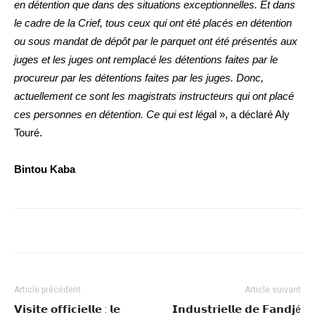
en détention que dans des situations exceptionnelles. Et dans
le cadre de la Crief, tous ceux qui ont été placés en détention
ou sous mandat de dépôt par le parquet ont été présentés aux
juges et les juges ont remplacé les détentions faites par le
procureur par les détentions faites par les juges. Donc,
actuellement ce sont les magistrats instructeurs qui ont placé
ces personnes en détention. Ce qui est léga
l », a déclaré Aly
Touré.
Bintou Kaba
Article précédent
Article suivant
𝗩𝗶𝘀𝗶𝘁𝗲 𝗼𝗳𝗳𝗶𝗰𝗶𝗲𝗹𝗹𝗲 : 𝗹𝗲
𝗜𝗻𝗱𝘂𝘀𝘁𝗿𝗶𝗲𝗹𝗹𝗲 𝗱𝗲 𝗙𝗮𝗻𝗱𝗷é