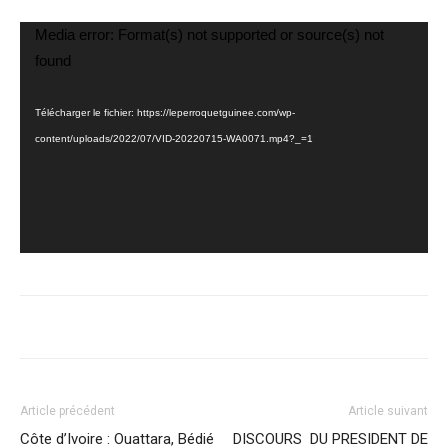
Lecteur
Media error: Format(s) not supported or source(s) not
vidéo
found
Télécharger le fichier: https://leperroquetguinee.com/wp-
content/uploads/2022/07/VID-20220715-WA0071.mp4?_=1
Article précédent
Article suivant
Côte d’Ivoire : Ouattara, Bédié
DISCOURS DU PRESIDENT DE