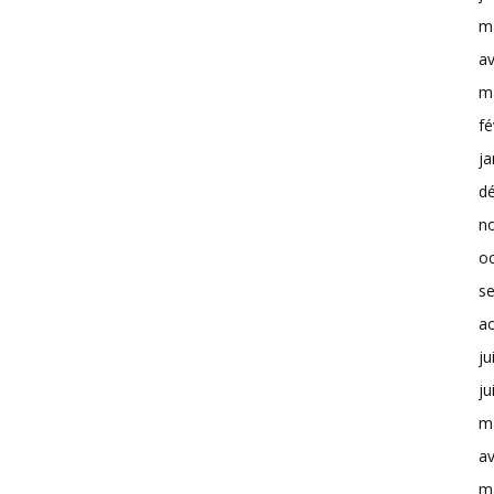
m
av
m
fé
ja
d
n
o
s
a
ju
ju
m
av
m