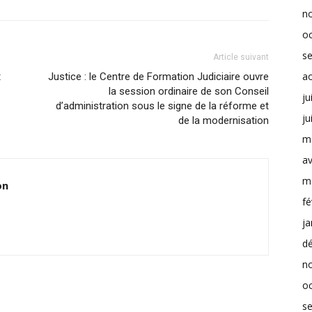
n
o
s
Article suivant
a
t
Justice : le Centre de Formation Judiciaire ouvre
la session ordinaire de son Conseil
ju
d’administration sous le signe de la réforme et
ju
de la modernisation
m
av
m
on
fé
ja
d
n
o
s