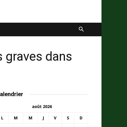
és graves dans
alendrier
août 2026
L
M
M
J
V
S
D