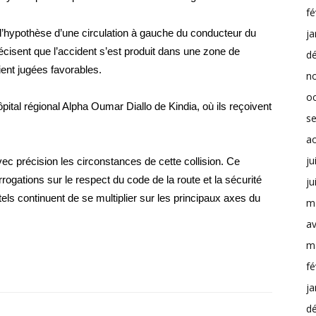
fé
 l’hypothèse d’une circulation à gauche du conducteur du
ja
cisent que l’accident s’est produit dans une zone de
d
aient jugées favorables.
n
o
ital régional Alpha Oumar Diallo de Kindia, où ils reçoivent
s
a
ju
ec précision les circonstances de cette collision. Ce
ogations sur le respect du code de la route et la sécurité
ju
els continuent de se multiplier sur les principaux axes du
m
av
m
fé
ja
d