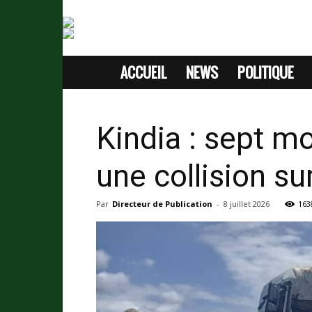
ACCUEIL
NEWS
POLITIQUE
SITE
D'INFORMATION
Kindia : sept m
SANS
une collision su
PASSION
Par
Directeur de Publication
-
8 juillet 2026
163