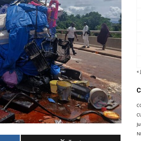
« 
C
C
C
Ju
N