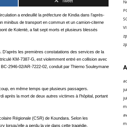
Tweet
N
P
irculation a endeuillé la préfecture de Kindia dans l’après-
S
re un minibus de transport en commun et un camion-citerne
V
ont de Kolenté, a fait sept morts et plusieurs blessés
z
z
6. D’après les premières constatations des services de la
atriculé KM-7387-G, est violemment entré en collision avec
é BC-2946-02/AR-7222-02, conduit par Thierno Souleymane
A
a
le coup, en même temps que plusieurs passagers.
ju
urdi après la mort de deux autres victimes à l’hôpital, portant
ju
m
av
Scolaire Régionale (CSR) de Koundara. Selon les
m
ry lorsqu’elle a perdu la vie dans cette tragédie.