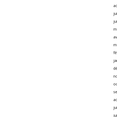
a
ju
ju
m
av
m
fé
ja
d
n
o
s
a
ju
ju