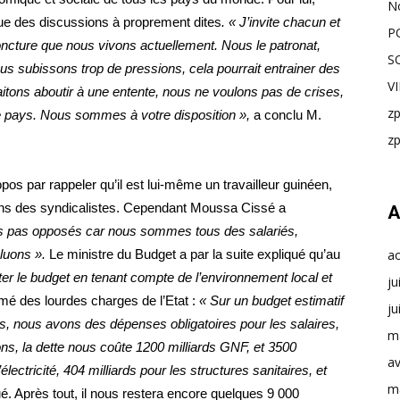
N
 que des discussions à proprement dites
.
« J’invite chacun et
P
joncture que nous vivons actuellement. Nous le patronat,
S
 subissons trop de pressions, cela pourrait entrainer des
V
tons aboutir à une entente, nous ne voulons pas de crises,
z
e pays. Nous sommes à votre disposition »,
a conclu M.
z
pos par rappeler qu’il est lui-même un travailleur guinéen,
ions des syndicalistes. Cependant Moussa Cissé a
A
 pas opposés car nous sommes tous des salariés,
luons ».
Le ministre du Budget a par la suite expliqué qu’au
a
er le budget en tenant compte de l’environnement local et
ju
ésumé des lourdes charges de l’Etat :
« Sur un budget estimatif
ju
s, nous avons des dépenses obligatoires pour les salaires,
m
ons, la dette nous coûte 1200 milliards GNF, et 3500
av
électricité, 404 milliards pour les structures sanitaires, et
m
qué. Après tout, il nous restera encore quelques 9 000