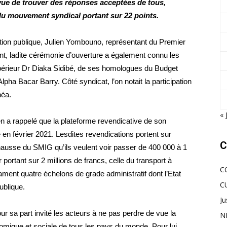
 vue de trouver des réponses acceptées de tous,
 du mouvement syndical portant sur 22 points.
nction publique, Julien Yombouno, représentant du Premier
, ladite cérémonie d’ouverture a également connu les
périeur Dr Diaka Sidibé, de ses homologues du Budget
ha Bacar Barry. Côté syndicat, l’on notait la participation
héa.
« 
 a rappelé que la plateforme revendicative de son
en février 2021. Lesdites revendications portent sur
C
a hausse du SMIG qu’ils veulent voir passer de 400 000 à 1
portant sur 2 millions de francs, celle du transport à
C
ament quatre échelons de grade administratif dont l’Etat
C
ublique.
Ju
r sa part invité les acteurs à ne pas perdre de vue la
N
nomique et sociale de tous les pays du monde. Pour lui,