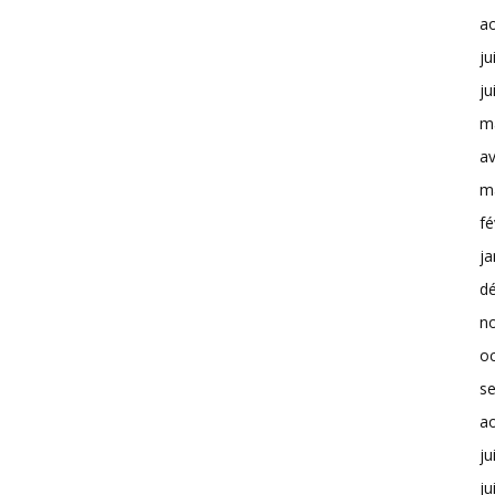
a
ju
ju
m
av
m
fé
ja
d
n
o
s
a
ju
ju