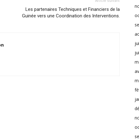
Article suivant
n
Les partenaires Techniques et Financiers de la
o
Guinée vers une Coordination des Interventions.
s
a
ju
on
ju
m
av
m
fé
ja
d
n
o
s