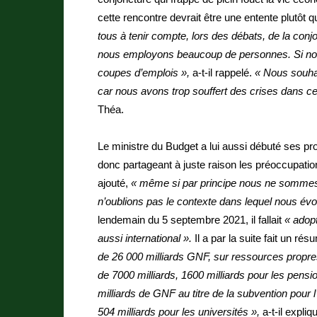
cette rencontre devrait être une entente plutôt
tous à tenir compte, lors des débats, de la con
nous employons beaucoup de personnes. Si nous
coupes d’emplois »,
a-t-il rappelé.
« Nous souhai
car nous avons trop souffert des crises dans c
Théa.
Le ministre du Budget a lui aussi débuté ses pro
donc partageant à juste raison les préoccupat
ajouté,
« même si par principe nous ne sommes
n’oublions pas le contexte dans lequel nous évo
lendemain du 5 septembre 2021, il fallait
« adopt
aussi international ».
Il a par la suite fait un r
de 26 000 milliards GNF, sur ressources propre
de 7000 milliards, 1600 milliards pour les pensi
milliards de GNF au titre de la subvention pour l’
504 milliards pour les universités »,
a-t-il expli