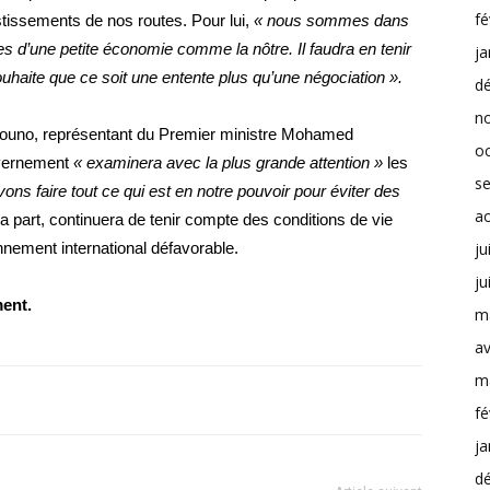
fé
estissements de nos routes. Pour lui,
« nous sommes dans
 d’une petite économie comme la nôtre. Il faudra en tenir
ja
uhaite que ce soit une entente plus qu’une négociation ».
d
n
mbouno, représentant du Premier ministre Mohamed
o
uvernement
« examinera avec la plus grande attention »
les
s
ons faire tout ce qui est en notre pouvoir pour éviter des
a
part, continuera de tenir compte des conditions de vie
nnement international défavorable.
ju
ju
ent.
m
av
m
fé
ja
d