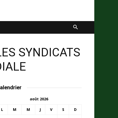
LES SYNDICATS
IALE
alendrier
août 2026
L
M
M
J
V
S
D