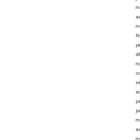
m
av
m
fé
ja
d
n
o
s
a
ju
ju
m
av
m