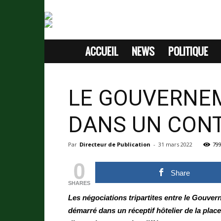
ACCUEIL
NEWS
POLITIQUE
SITE
D'INFORMATION
LE GOUVERNEM
SANS
DANS UN CONT
PASSION
Par
Directeur de Publication
-
31 mars 2022
79
0
Share
SHARES
Les négociations tripartites entre le Gouver
démarré dans un réceptif hôtelier de la plac