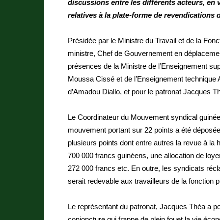
discussions entre les différents acteurs, en
relatives à la plate-forme de revendications
Présidée par le Ministre du Travail et de la Fo
ministre, Chef de Gouvernement en déplacement
présences de la Ministre de l’Enseignement su
Moussa Cissé et de l’Enseignement technique Alp
d’Amadou Diallo, et pour le patronat Jacques T
Le Coordinateur du Mouvement syndical guinéen
mouvement portant sur 22 points a été déposée 
plusieurs points dont entre autres la revue à l
700 000 francs guinéens, une allocation de loyer 
272 000 francs etc. En outre, les syndicats récl
serait redevable aux travailleurs de la fonction p
Le représentant du patronat, Jacques Théa a pou
conjoncture qui frappe de plein fouet la vie éco