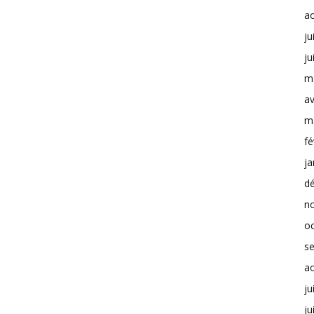
a
ju
ju
m
av
m
fé
ja
d
n
o
s
a
ju
ju