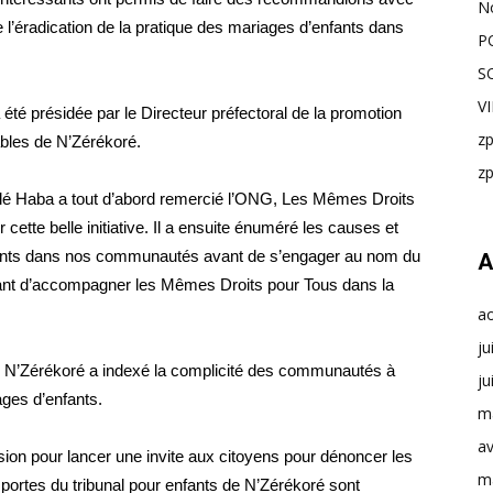
N
 l’éradication de la pratique des mariages d’enfants dans
P
S
V
été présidée par le Directeur préfectoral de la promotion
z
ables de N’Zérékoré.
z
lé Haba a tout d’abord remercié l’ONG, Les Mêmes Droits
 cette belle initiative. Il a ensuite énuméré les causes et
nts dans nos communautés avant de s’engager au nom du
A
nfant d’accompagner les Mêmes Droits pour Tous dans la
a
ju
 de N’Zérékoré a indexé la complicité des communautés à
ju
ages d’enfants.
m
av
ion pour lancer une invite aux citoyens pour dénoncer les
m
 portes du tribunal pour enfants de N’Zérékoré sont