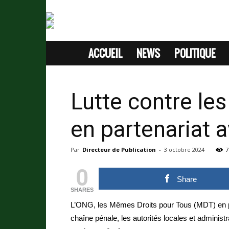
ACCUEIL
NEWS
POLITIQUE
SITE
D'INFORMATION
Lutte contre le
SANS
en partenariat a
PASSION
Par
Directeur de Publication
-
3 octobre 2024
7
0
Share
SHARES
L’ONG, les Mêmes Droits pour Tous (MDT) en par
chaîne pénale, les autorités locales et administr