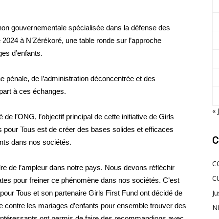
on non gouvernementale spécialisée dans la défense des
e 2024 à N’Zérékoré, une table ronde sur l’approche
ages d’enfants.
ne pénale, de l’administration déconcentrée et des
s part à ces échanges.
« 
 l’ONG, l’objectif principal de cette initiative de Girls
pour Tous est de créer des bases solides et efficaces
C
ants dans nos sociétés.
C
e de l’ampleur dans notre pays. Nous devons réfléchir
C
uates pour freiner ce phénomène dans nos sociétés. C’est
Ju
our Tous et son partenaire Girls First Fund ont décidé de
tte contre les mariages d’enfants pour ensemble trouver des
N
intéressants ont permis de faire des recommandions avec