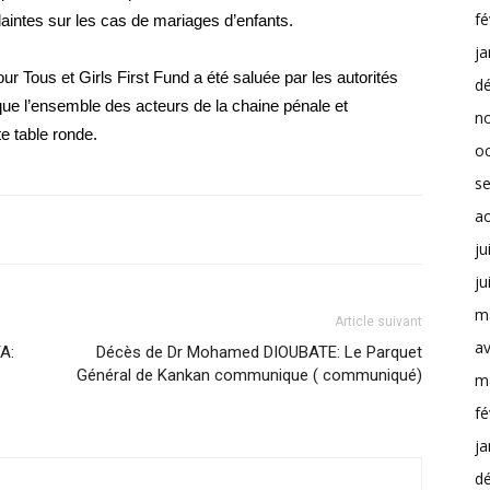
fé
aintes sur les cas de mariages d’enfants.
ja
 Tous et Girls First Fund a été saluée par les autorités
d
 que l’ensemble des acteurs de la chaine pénale et
n
te table ronde.
o
s
a
ju
ju
m
Article suivant
av
A:
Décès de Dr Mohamed DIOUBATE: Le Parquet
Général de Kankan communique ( communiqué)
m
fé
ja
d