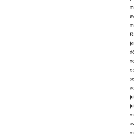
m
av
m
fé
ja
d
n
o
s
a
ju
ju
m
av
m