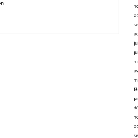
on
n
o
s
a
ju
ju
m
av
m
fé
ja
d
n
o
s