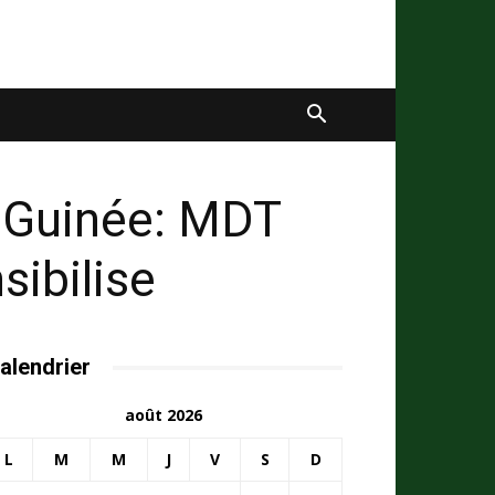
n Guinée: MDT
sibilise
alendrier
août 2026
L
M
M
J
V
S
D