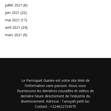
juillet 2021
(6)
juin 2021
(22)
mai 2021
(17)
avril 2021
(24)
mars 2021
(9)
Le Perroquet Guinée est votre site Web de
l'information sans passion. Nous vous
fournissons les dernières nouvelles et vidéos de
dernière heure directement de l'industrie du
divertissement. Adresse : Taouyah petit lac.
Contact : +224622734575