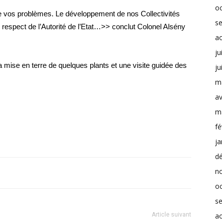
o
 vos problèmes. Le développement de nos Collectivités
s
 respect de l’Autorité de l’Etat…>> conclut Colonel Alsény
a
ju
la mise en terre de quelques plants et une visite guidée des
ju
m
av
m
fé
ja
d
n
o
s
Article suivant
a