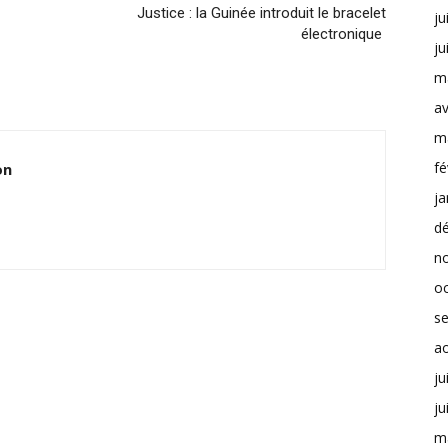
Justice : la Guinée introduit le bracelet
ju
électronique
ju
m
av
m
fé
on
ja
d
n
o
s
a
ju
ju
m