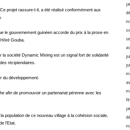
ja
Ce projet rassure-t-il, a été réalisé conformément aux
d
.
n
o
 que le gouvernement guinéen accorde du prix à la prose en
s
e Hôrè Gouba.
a
 la société Dynamic Mining est un signal fort de solidarité
ju
des récipiendaires.
ju
m
vier du développement.
av
m
rche afin de promouvoir un partenariat pérenne avec les
fé
ja
a population de ce nouveau village à la cohésion sociale,
d
de l’Etat.
n