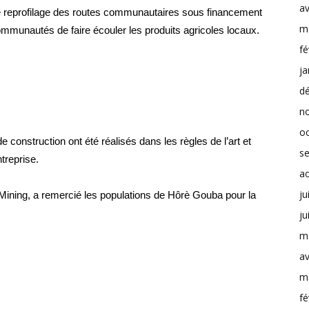
av
t le reprofilage des routes communautaires sous financement
m
mmunautés de faire écouler les produits agricoles locaux.
fé
ja
d
n
o
e construction ont été réalisés dans les règles de l’art et
s
treprise.
a
ju
ning, a remercié les populations de Hôrè Gouba pour la
ju
m
av
m
fé