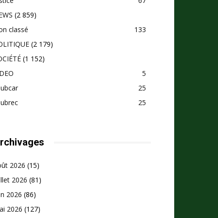
stice
67
EWS
(2 859)
on classé
133
OLITIQUE
(2 179)
OCIÉTÉ
(1 152)
IDEO
5
pubcar
25
pubrec
25
rchivages
oût 2026
(15)
illet 2026
(81)
in 2026
(86)
ai 2026
(127)