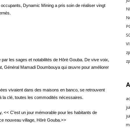
Ju
 occupants, Dynamic Mining a pris soin de réaliser vingt
N
ernés.
N
P
S
V
z
é par les sages et notabilités de Hôrè Gouba. De vive voix,
z
Etat, Général Mamadi Doumbouya qui œuvre pour améliorer
A
ées vivaient dans des maisons en banco, se retrouvent
la clé, toutes les commodités nécessaires.
a
ju
sy, << C’est un jour mémorable pour les habitants de
ju
 ce nouveau village, Hôrè Gouba.>>
m