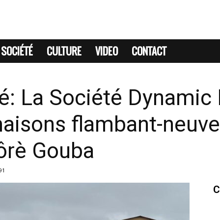
SOCIÉTÉ
CULTURE
VIDEO
CONTACT
: La Société Dynamic 
maisons flambant-neuv
Hôrè Gouba
91
C