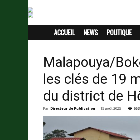
ACCUEIL
NEWS
POLITIQUE
SITE
D'INFORMATION
Malapouya/Boké
SANS
les clés de 19 
PASSION
du district de 
Par
Directeur de Publication
-
15 août 2025
666