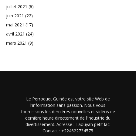
juillet 2021
(6)
juin 2021
(22)
mai 2021
(17)
avril 2021
(24)
mars 2021
(9)
Le Perroquet Guinée est votre site Web de
l'information sans passion. Nous vous
fournissons les dernières nouvelles et vidéos de
dernière heure directement de l'industrie du
divertissement. Adresse : Taouyah petit lac.
Contact : +224622734575