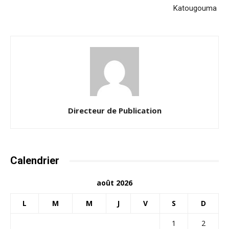
Katougouma
Directeur de Publication
Calendrier
août 2026
L
M
M
J
V
S
D
1
2