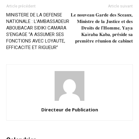
Article précédent
Article suivant
MINISTERE DE LA DEFENSE
𝐋𝐞 𝐧𝐨𝐮𝐯𝐞𝐚𝐮 𝐆𝐚𝐫𝐝𝐞 𝐝𝐞𝐬 𝐒𝐜𝐞𝐚𝐮𝐱,
NATIONALE : L’AMBASSADEUR
𝐌𝐢𝐧𝐢𝐬𝐭𝐫𝐞 𝐝𝐞 𝐥𝐚 𝐉𝐮𝐬𝐭𝐢𝐜𝐞 𝐞𝐭 𝐝𝐞𝐬
ABOUBACAR SIDIKI CAMARA
𝐃𝐫𝐨𝐢𝐭𝐬 𝐝𝐞 𝐥’𝐇𝐨𝐦𝐦𝐞, 𝐘𝐚𝐲𝐚
S’ENGAGE ‘’A ASSUMER SES
𝐊𝐚ï𝐫𝐚𝐛𝐚 𝐊𝐚𝐛𝐚, 𝐩𝐫é𝐬𝐢𝐝𝐞 𝐬𝐚
FONCTIONS AVEC LOYAUTE,
𝐩𝐫𝐞𝐦𝐢è𝐫𝐞 𝐫é𝐮𝐧𝐢𝐨𝐧 𝐝𝐞 𝐜𝐚𝐛𝐢𝐧𝐞𝐭
EFFICACITE ET RIGUEUR’’
Directeur de Publication