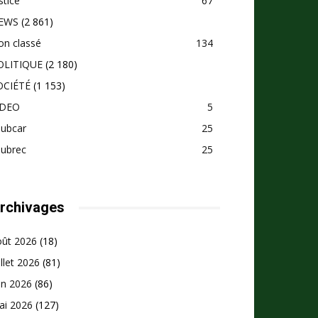
stice
67
EWS
(2 861)
on classé
134
OLITIQUE
(2 180)
OCIÉTÉ
(1 153)
IDEO
5
pubcar
25
pubrec
25
rchivages
oût 2026
(18)
illet 2026
(81)
in 2026
(86)
ai 2026
(127)