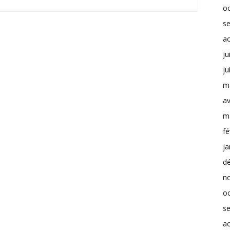
o
s
a
ju
ju
m
av
m
fé
ja
d
n
o
s
a