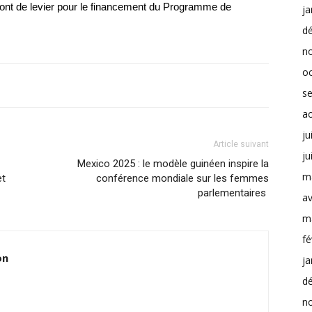
ront de levier pour le financement du Programme de
ja
d
n
o
s
a
ju
Article suivant
ju
Mexico 2025 : le modèle guinéen inspire la
m
et
conférence mondiale sur les femmes
parlementaires
av
m
fé
on
ja
d
n