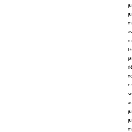
ju
ju
m
av
m
fé
ja
d
n
o
s
a
ju
ju
m