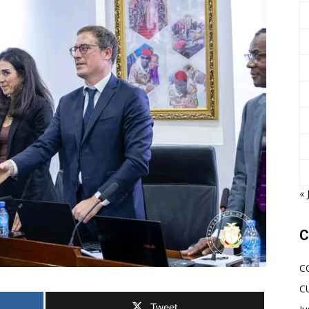
« 
C
C
C
Tweet