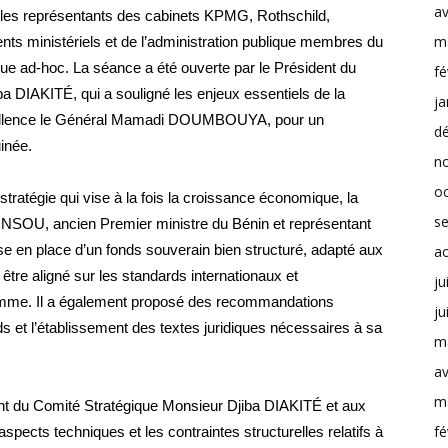
av
ni les représentants des cabinets KPMG, Rothschild,
m
ts ministériels et de l’administration publique membres du
ue ad-hoc. La séance a été ouverte par le Président du
fé
 DIAKITÉ, qui a souligné les enjeux essentiels de la
ja
xcellence le Général Mamadi DOUMBOUYA, pour un
d
inée.
n
o
atégie qui vise à la fois la croissance économique, la
s
l ZINSOU, ancien Premier ministre du Bénin et représentant
se en place d’un fonds souverain bien structuré, adapté aux
a
 être aligné sur les standards internationaux et
ju
ramme. Il a également proposé des recommandations
ju
s et l’établissement des textes juridiques nécessaires à sa
m
av
m
nt du Comité Stratégique Monsieur Djiba DIAKITÉ et aux
fé
ects techniques et les contraintes structurelles relatifs à