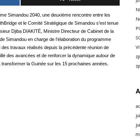
Ju
N
mme Simandou 2040, une deuxième rencontre entre les
N
thBridge et le Comité Stratégique de Simandou s’est tenue
P
sieur Djiba DIAKITÉ, Ministre Directeur de Cabinet de la
S
 de Simandou en charge de l’élaboration du programme
V
 des travaux réalisés depuis la précédente réunion de
taillé des avancées et de renforcer la dynamique autour de
z
 transformer la Guinée sur les 15 prochaines années.
z
A
a
ju
ju
m