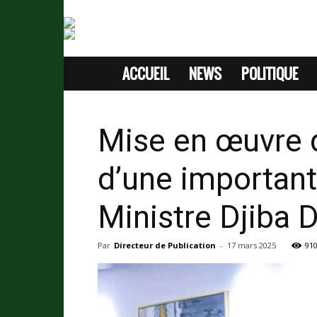
ACCUEIL
NEWS
POLITIQUE
SITE
D'INFORMATION
Mise en œuvre
SANS
d’une important
PASSION
Ministre Djiba D
Par
Directeur de Publication
-
17 mars 2025
91