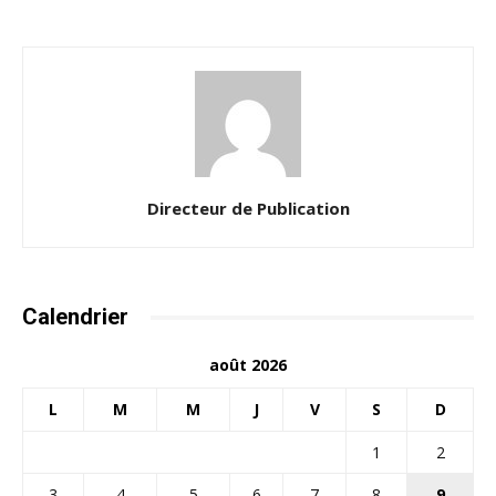
Directeur de Publication
Calendrier
août 2026
L
M
M
J
V
S
D
1
2
3
4
5
6
7
8
9