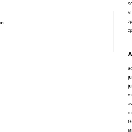
S
V
z
on
z
A
a
ju
ju
m
av
m
fé
ja