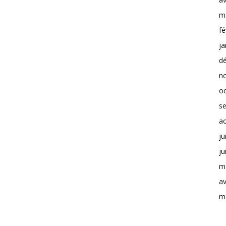
m
fé
ja
d
n
o
s
a
ju
ju
m
av
m