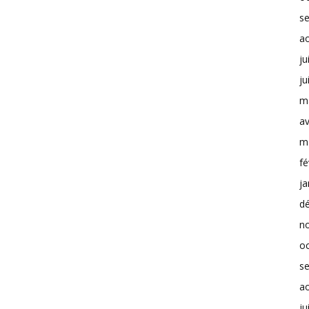
s
a
ju
ju
m
av
m
fé
ja
d
n
o
s
a
ju