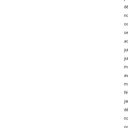
d
n
o
s
a
ju
ju
m
av
m
fé
ja
d
n
o