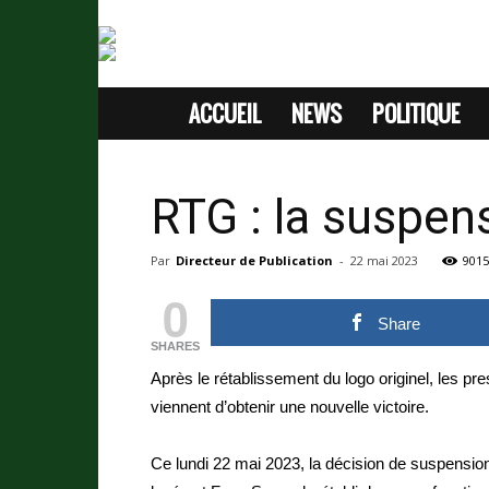
ACCUEIL
NEWS
POLITIQUE
SITE
D'INFORMATION
RTG : la suspe
SANS
Par
Directeur de Publication
-
22 mai 2023
9015
PASSION
0
Share
SHARES
Après le rétablissement du logo originel, les pr
viennent d’obtenir une nouvelle victoire.
Ce lundi 22 mai 2023, la décision de suspensio