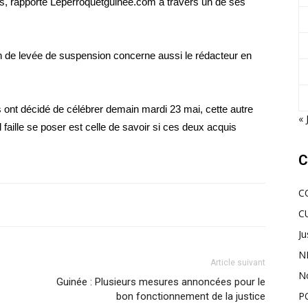
s, rapporte Leperroquetguinee.com à travers un de ses
n de levée de suspension concerne aussi le rédacteur en
s ont décidé de célébrer demain mardi 23 mai, cette autre
« 
l faille se poser est celle de savoir si ces deux acquis
C
C
C
Ju
N
Article suivant
N
Guinée : Plusieurs mesures annoncées pour le
P
bon fonctionnement de la justice