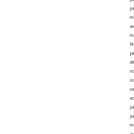
ju
m
av
m
fé
ja
d
n
o
s
a
ju
ju
m
av