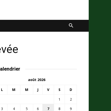
evée
alendrier
août 2026
L
M
M
J
V
S
D
1
2
3
4
5
6
7
8
9