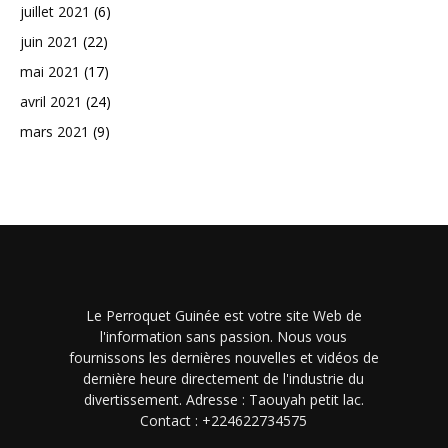
juillet 2021
(6)
juin 2021
(22)
mai 2021
(17)
avril 2021
(24)
mars 2021
(9)
Le Perroquet Guinée est votre site Web de
l'information sans passion. Nous vous
fournissons les dernières nouvelles et vidéos de
dernière heure directement de l'industrie du
divertissement. Adresse : Taouyah petit lac.
Contact : +224622734575