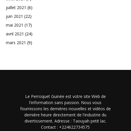
juillet 2021
(6)
juin 2021
(22)
mai 2021
(17)
avril 2021
(24)
mars 2021
(9)
Le Perroquet Guinée est votre site Web de
l'information sans passion. Nous vous
fournissons les dernières nouvelles et vidéos de
dernière heure directement de l'industrie du
divertissement. Adresse : Taouyah petit lac.
Contact : +224622734575