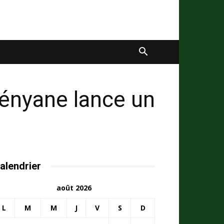
 kényane lance un
alendrier
août 2026
L
M
M
J
V
S
D