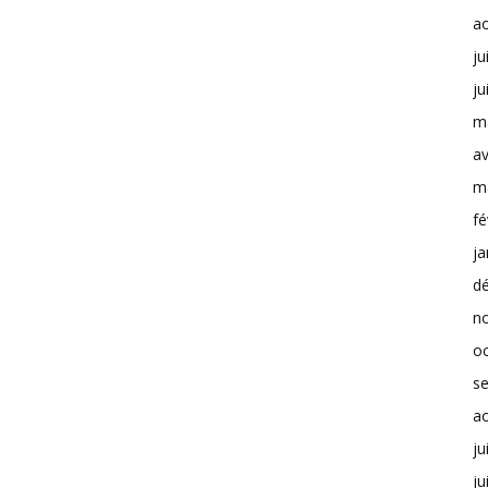
a
ju
ju
m
av
m
fé
ja
d
n
o
s
a
ju
ju