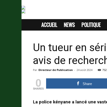
ACCUEIL
NEWS
POLITIQUE
SITE
D'INFORMATION
Un tueur en séri
SANS
avis de recherc
PASSION
Par
Directeur de Publication
-
24 août 2024
752
0
Share
SHARES
La police kényane a lancé une vast