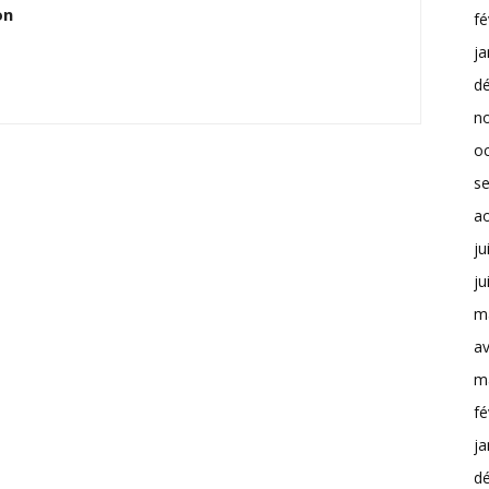
on
fé
ja
d
n
o
s
a
ju
ju
m
av
m
fé
ja
d