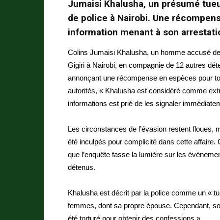
Jumaisi Khalusha, un présumé tueur
de police à Nairobi. Une récompens
information menant à son arrestat
Colins Jumaisi Khalusha, un homme accusé de m
Gigiri à Nairobi, en compagnie de 12 autres dé
annonçant une récompense en espèces pour toute 
autorités, « Khalusha est considéré comme ex
informations est prié de les signaler immédiate
Les circonstances de l’évasion restent floues, m
été inculpés pour complicité dans cette affaire.
que l’enquête fasse la lumière sur les événemen
détenus.
Khalusha est décrit par la police comme un « tu
femmes, dont sa propre épouse. Cependant, son 
été torturé pour obtenir des confessions ».