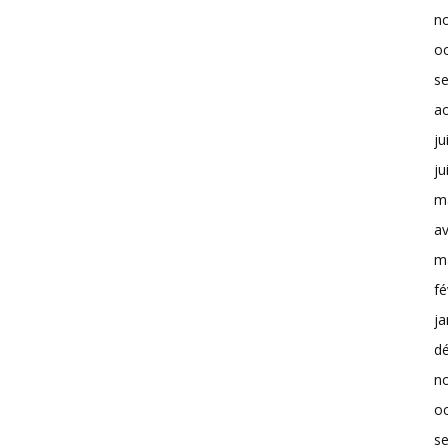
n
o
s
a
ju
ju
m
av
m
fé
ja
d
n
o
s