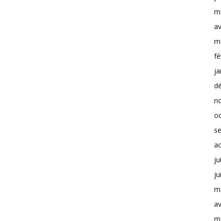
m
av
m
fé
ja
d
n
o
s
a
ju
ju
m
av
m