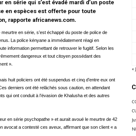
 en série qui s’est évadé mardi d’un poste
e en espèces est offerte pour toute
ion, rapporte africanews.com.
eurtre en série, s’est échappé du poste de police de
tenus. La police kényane a immédiatement réagi en
information permettant de retrouver le fugitif. Selon les
trêmement dangereux et tout citoyen possédant des
ment ».
« 
ais huit policiers ont été suspendus et cinq d’entre eux ont
C
 Ces derniers ont été relâchés sous caution, en attendant
ts qui ont conduit à l’évasion de Khalusha et des autres
C
C
eur en série psychopathe » et aurait avoué le meurtre de 42
Ju
avocat a contesté ces aveux, affirmant que son client « a
N