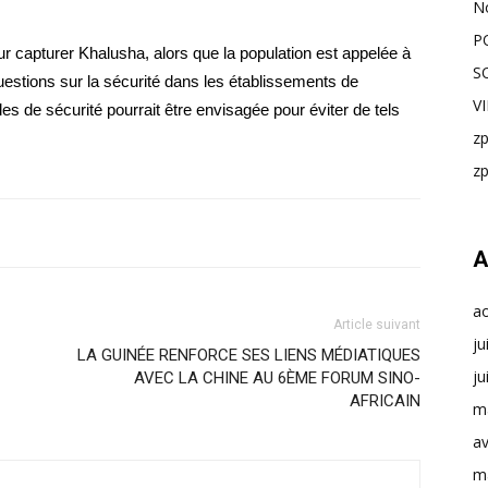
N
P
pour capturer Khalusha, alors que la population est appelée à
S
uestions sur la sécurité dans les établissements de
V
s de sécurité pourrait être envisagée pour éviter de tels
z
z
A
a
Article suivant
ju
LA GUINÉE RENFORCE SES LIENS MÉDIATIQUES
ju
AVEC LA CHINE AU 6ÈME FORUM SINO-
AFRICAIN
m
av
m