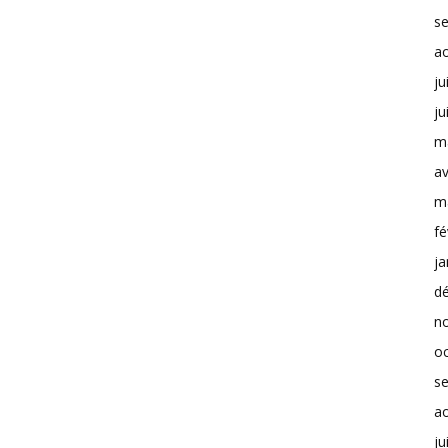
s
a
ju
ju
m
av
m
fé
ja
d
n
o
s
a
ju