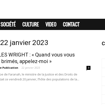
SOCIÉTÉ
CULTURE
VIDEO
CONTACT
 22 janvier 2023
C
ES WRIGHT : « Quand vous vous
 brimés, appelez-moi »
e Publication
-
22 janvier 2023
0
pe de Faranah, le ministre de la Justice et des Droits de
ait ce vendredi 20 janvier, l’hôte des populations de la...