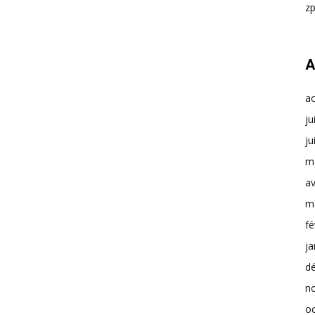
z
A
a
ju
ju
m
av
m
fé
ja
d
n
o