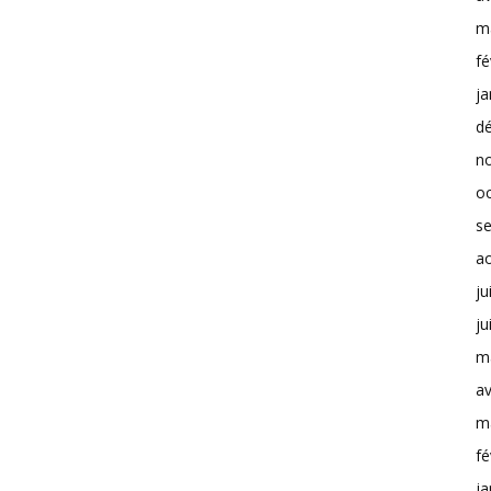
m
fé
ja
d
n
o
s
a
ju
ju
m
av
m
fé
ja