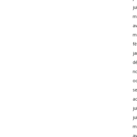
ju
m
av
m
fé
ja
d
n
o
s
a
ju
ju
m
av