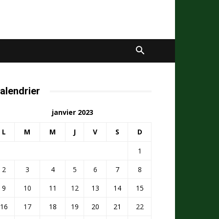
alendrier
janvier 2023
L
M
M
J
V
S
D
1
2
3
4
5
6
7
8
9
10
11
12
13
14
15
16
17
18
19
20
21
22