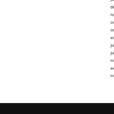
d
n
o
s
a
ju
ju
m
av
m