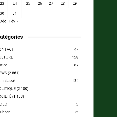
23
24
25
26
27
28
29
30
31
 Déc
Fév »
atégories
ONTACT
47
ULTURE
158
stice
67
EWS
(2 861)
on classé
134
OLITIQUE
(2 180)
OCIÉTÉ
(1 153)
IDEO
5
pubcar
25