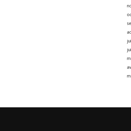
n
o
s
a
ju
ju
m
av
m