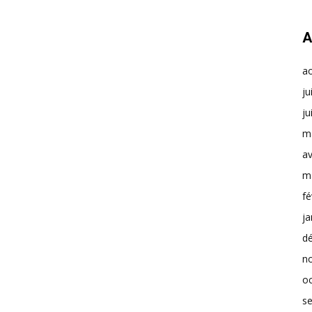
A
a
ju
ju
m
av
m
fé
ja
d
n
o
s