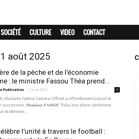
SOCIÉTÉ
CULTURE
VIDEO
CONTACT
 1 août 2025
C
ère de la pêche et de l’économie
me : le ministre Fassou Thèa prend...
e Publication
-
1 août 2025
0
i, Madame Fatima Camara Officiel a officiellement passé le
 successeur, 𝐌𝐨𝐧𝐬𝐢𝐞𝐮𝐫 𝐅𝐀𝐒𝐒𝐎𝐔 Théa, lors d’une cérémonie
r le Ministre...
lèbre l’unité à travers le football :