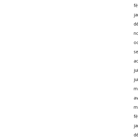
fé
ja
d
n
o
s
a
ju
ju
m
av
m
fé
ja
d