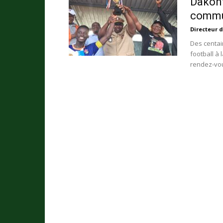
Dakont
commun
Directeur d
Des centai
football à
rendez-vou