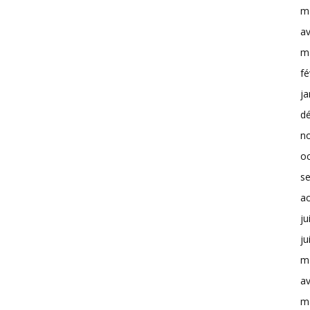
m
av
m
fé
ja
d
n
o
s
a
ju
ju
m
av
m