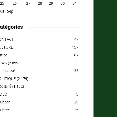
25
26
27
28
29
30
31
Juil
Sep »
atégories
ONTACT
47
ULTURE
157
stice
67
EWS
(2 859)
on classé
133
OLITIQUE
(2 179)
OCIÉTÉ
(1 152)
IDEO
5
pubcar
25
pubrec
25