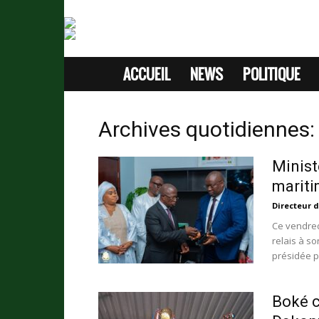
ACCUEIL
NEWS
POLITIQUE
SITE
D'INFORMATION
Archives quotidiennes:
SANS
Minist
PASSION
mariti
Directeur d
Ce vendred
relais à son
présidée pa
Boké cé