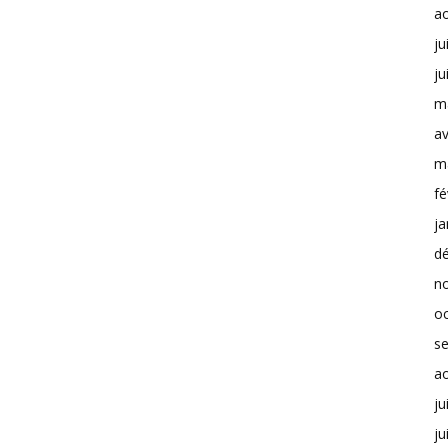
a
ju
ju
m
av
m
fé
ja
d
n
o
s
a
ju
ju