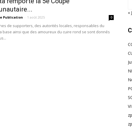
a remporte la 5e Coupe
autaire...
« 
e Publication
-
1 août 2025
0
nes de supporters, des autorités locales, responsables du
C
 la base ainsi que des amoureux du cuire rond se sont donnés
s...
C
C
Ju
N
N
P
S
V
z
z