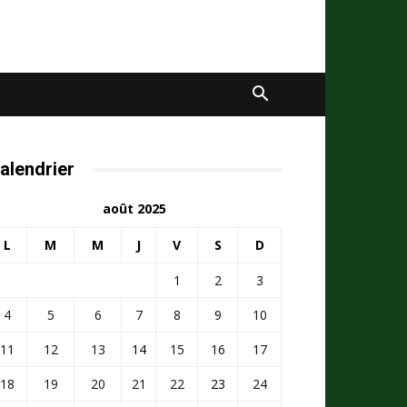
alendrier
août 2025
L
M
M
J
V
S
D
1
2
3
4
5
6
7
8
9
10
11
12
13
14
15
16
17
18
19
20
21
22
23
24