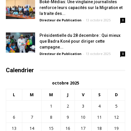
Boké-Médias: Une vingtaine journalistes
renforce leurs capacités sur la Migration et
la traite des...
Directeur de Publication
-
13 octobre 2025
0
Présidentielle du 28 decembre : Qui mieux
que Badra Koné pour diriger cette
campagne...
Directeur de Publication
-
13 octobre 2025
0
Calendrier
octobre 2025
L
M
M
J
V
S
D
1
2
3
4
5
6
7
8
9
10
11
12
13
14
15
16
17
18
19