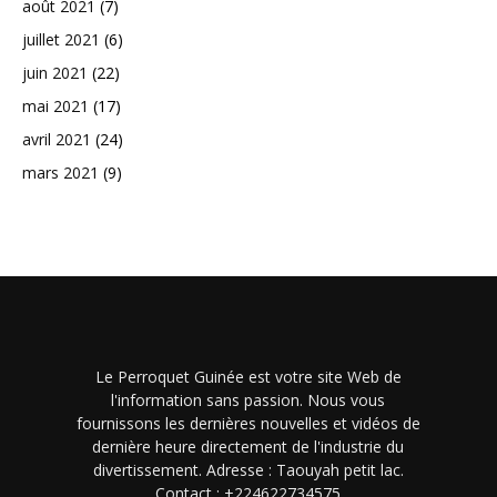
août 2021
(7)
juillet 2021
(6)
juin 2021
(22)
mai 2021
(17)
avril 2021
(24)
mars 2021
(9)
Le Perroquet Guinée est votre site Web de
l'information sans passion. Nous vous
fournissons les dernières nouvelles et vidéos de
dernière heure directement de l'industrie du
divertissement. Adresse : Taouyah petit lac.
Contact : +224622734575