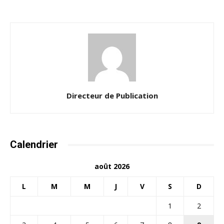
Directeur de Publication
Calendrier
août 2026
L
M
M
J
V
S
D
1
2