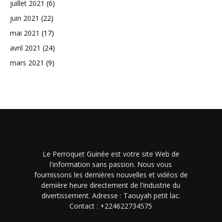
juillet 2021
(6)
juin 2021
(22)
mai 2021
(17)
avril 2021
(24)
mars 2021
(9)
Le Perroquet Guinée est votre site Web de
l'information sans passion. Nous vous
fournissons les dernières nouvelles et vidéos de
dernière heure directement de l'industrie du
divertissement. Adresse : Taouyah petit lac.
Contact : +224622734575