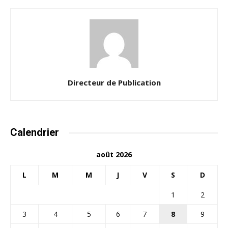
Directeur de Publication
Calendrier
août 2026
L
M
M
J
V
S
D
1
2
3
4
5
6
7
8
9