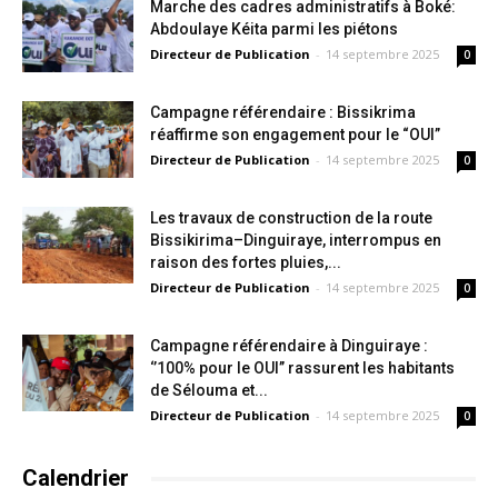
Marche des cadres administratifs à Boké:
Abdoulaye Kéita parmi les piétons
Directeur de Publication
-
14 septembre 2025
0
Campagne référendaire : Bissikrima
réaffirme son engagement pour le “OUI”
Directeur de Publication
-
14 septembre 2025
0
Les travaux de construction de la route
Bissikirima–Dinguiraye, interrompus en
raison des fortes pluies,...
Directeur de Publication
-
14 septembre 2025
0
Campagne référendaire à Dinguiraye :
‘’100% pour le OUI’’ rassurent les habitants
de Sélouma et...
Directeur de Publication
-
14 septembre 2025
0
Calendrier